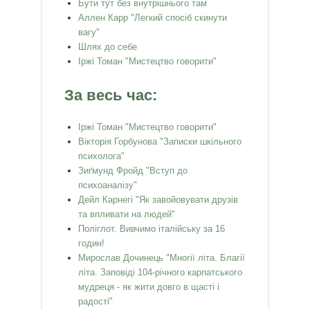
Бути тут без внутрішнього там
Аллен Карр "Легкий спосiб скинути
вагу"
Шлях до себе
Іржі Томан "Мистецтво говорити"
За весь час:
Іржі Томан "Мистецтво говорити"
Вікторія Горбунова "Записки шкільного
психолога"
Зиґмунд Фройд "Вступ до
психоаналізу"
Дейл Карнегі "Як завойовувати друзів
та впливати на людей"
Поліглот. Вивчимо італійську за 16
годин!
Мирослав Дочинець "Многії літа. Благії
літа. Заповіді 104-річного карпатського
мудреця - як жити довго в щасті і
радості"