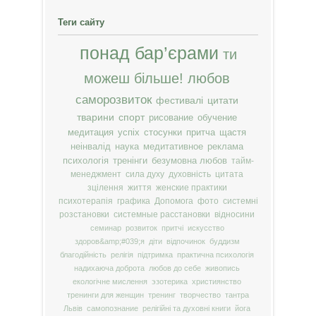
Теги сайту
понад бар’єрами
ти
можеш більше!
любов
саморозвиток
фестивалі
цитати
тварини
спорт
рисование
обучение
медитация
успіх
стосунки
притча
щастя
неінвалід
наука
медитативное
реклама
психологія
тренінги
безумовна любов
тайм-
менеджмент
сила духу
духовність
цитата
зцілення
життя
женские практики
психотерапія
графика
Допомога
фото
системні
розстановки
системные расстановки
відносини
семинар
розвиток
притчі
искусство
здоров&amp;#039;я
діти
відпочинок
буддизм
благодійність
релігія
підтримка
практична психологія
надихаюча доброта
любов до себе
живопись
екологічне мислення
эзотерика
християнство
тренинги для женщин
тренинг
творчество
тантра
Львів
самопознание
релігійні та духовні книги
йога