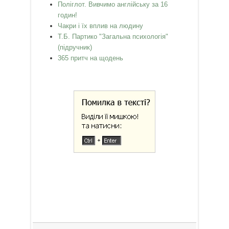
Поліглот. Вивчимо англійську за 16
годин!
Чакри і їх вплив на людину
Т.Б. Партико "Загальна психологія"
(підручник)
365 притч на щодень