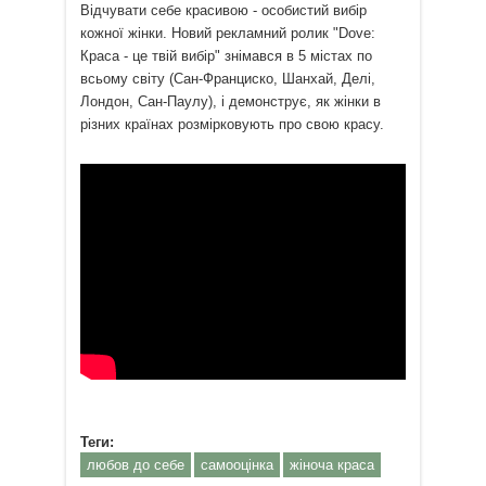
Відчувати себе красивою - особистий вибір
кожної жінки. Новий рекламний ролик "Dove:
Краса - це твій вибір" знімався в 5 містах по
всьому світу (Сан-Франциско, Шанхай, Делі,
Лондон, Сан-Паулу), і демонструє, як жінки в
різних країнах розмірковують про свою красу.
Теги:
любов до себе
самооцінка
жіноча краса