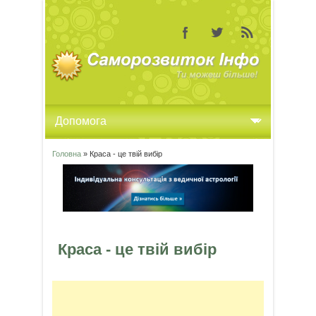
Головна
» Краса - це твій вибір
Ви є тут
Краса - це твій вибір