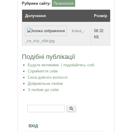
Рубрики сайту:
Психологія
Долучення
Розмір
krasa_-
58.32
КБ
_ce_tviy_vibir.jpg
Подібні публікації
Будьте великими. І подобайтесь собі
Сприйняття себе
Сила довгого волосся
Добровільна любов
З любові до себе
Пошук
Пошукова форма
ВХІД