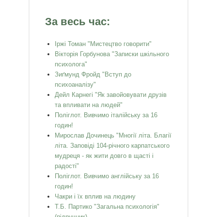
За весь час:
Іржі Томан "Мистецтво говорити"
Вікторія Горбунова "Записки шкільного
психолога"
Зиґмунд Фройд "Вступ до
психоаналізу"
Дейл Карнегі "Як завойовувати друзів
та впливати на людей"
Поліглот. Вивчимо італійську за 16
годин!
Мирослав Дочинець "Многії літа. Благії
літа. Заповіді 104-річного карпатського
мудреця - як жити довго в щасті і
радості"
Поліглот. Вивчимо англійську за 16
годин!
Чакри і їх вплив на людину
Т.Б. Партико "Загальна психологія"
(підручник)