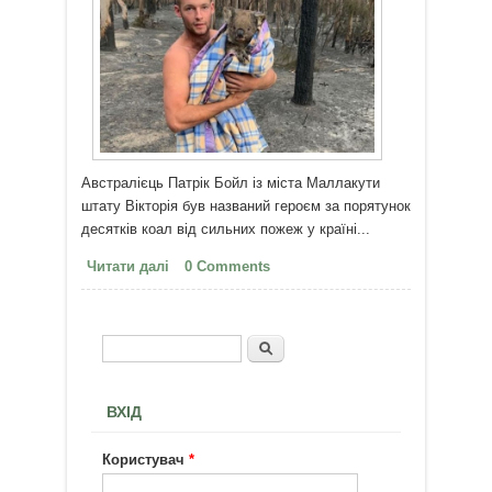
Австралієць Патрік Бойл із міста Маллакути
штату Вікторія був названий героєм за порятунок
десятків коал від сильних пожеж у країні...
Читати далі
про Молодий австралієць рятує
0 Comments
коал від сильних пожеж
Пошук
Пошукова форма
ВХІД
Користувач
*