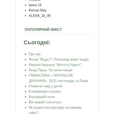
Ірина 14
Roman May
ALENA_16_08
ПОПУЛЯРНИЙ ВМІСТ
Сьогодні:
Про нас
Фільм "Вода 2" (Таємниця живої води)
Микола Квасила "Життя в Христі"
Ренді Пауш. Остання лекція
ГІМНАСТИКА « ІМПУЛЬСНЕ
ДИХАННЯ», 19-21 листопада, м.Львів
Розвиток чакр у дітей
Близнюкове полум'я
Внутрішній голос
Він живий і світиться
Як розмістити рекламу на нашому
сайті?