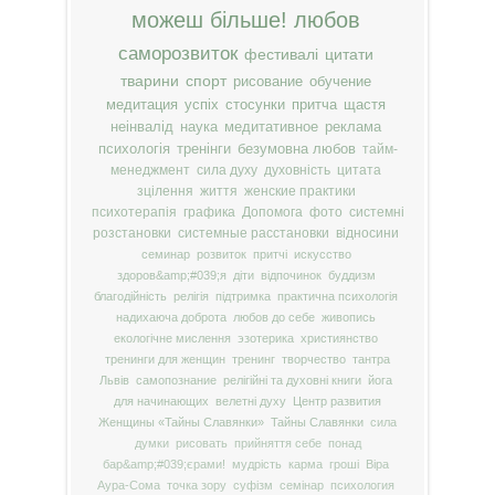
можеш більше!
любов
саморозвиток
фестивалі
цитати
тварини
спорт
рисование
обучение
медитация
успіх
стосунки
притча
щастя
неінвалід
наука
медитативное
реклама
психологія
тренінги
безумовна любов
тайм-
менеджмент
сила духу
духовність
цитата
зцілення
життя
женские практики
психотерапія
графика
Допомога
фото
системні
розстановки
системные расстановки
відносини
семинар
розвиток
притчі
искусство
здоров&amp;#039;я
діти
відпочинок
буддизм
благодійність
релігія
підтримка
практична психологія
надихаюча доброта
любов до себе
живопись
екологічне мислення
эзотерика
християнство
тренинги для женщин
тренинг
творчество
тантра
Львів
самопознание
релігійні та духовні книги
йога
для начинающих
велетні духу
Центр развития
Женщины «Тайны Славянки»
Тайны Славянки
сила
думки
рисовать
прийняття себе
понад
бар&amp;#039;єрами!
мудрість
карма
гроші
Віра
Аура-Сома
точка зору
суфізм
семінар
психология