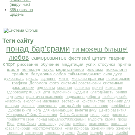
(підручник)
365 притч на
щодень
Теги сайту
понад бар’єрами
ти можеш більше!
любов
саморозвиток
фестивалі
цитати
тварини
спорт
рисование
обучение
медитация
успіх
стосунки
притча
щастя
неінвалід
наука
медитативное
реклама
психологія
тренінги
безумовна любов
тайм-менеджмент
сила духу
духовність
цитата
зцілення
життя
женские практики
психотерапія
графика
Допомога
фото
системні розстановки
системные
расстановки
відносини
семинар
розвиток
притчі
искусство
здоров&amp;#039;я
діти
відпочинок
буддизм
благодійність
релігія
підтримка
практична психологія
надихаюча доброта
любов до себе
живопись
екологічне мислення
эзотерика
християнство
тренинги для
женщин
тренинг
творчество
тантра Львів
самопознание
релігійні та
духовні книги
йога
для начинающих
велетні духу
Центр развития
Женщины «Тайны Славянки»
Тайны Славянки
сила думки
рисовать
прийняття себе
понад бар&amp;#039;єрами!
мудрість
карма
гроші
Віра
Аура-Сома
точка зору
суфізм
семінар
психология
навчання
краса природи
короткометражка
жива природа
женский клуб
женские
тренинги
езотерика
взаємопідтримка
Земля
інтуїція
цвет
сімейні