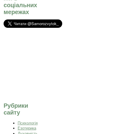
соціальних
мережах
Рубрики
сайту
Психологія
Езотерика
Духовність