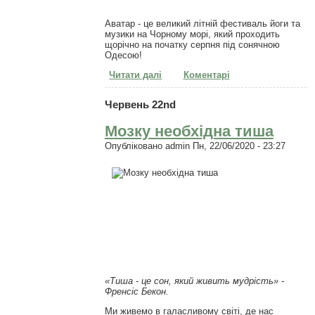
Аватар - це великий літній фестиваль йоги та
музики на Чорному морі, який проходить
щорічно на початку серпня під сонячною
Одесою!
Читати далі
про Aватар – фестиваль йоги та
Коментарі
музики під Одесою біля моря (1-
6 серпня)
Червень 22nd
Мозку необхідна тиша
Опубліковано
admin
Пн, 22/06/2020 - 23:27
«Тиша - це сон, який живить мудрість» -
Френсіс Бекон.
Ми живемо в галасливому світі, де нас