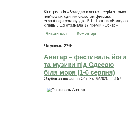
Кінотрилогія «Володар кілець» - серія з трьох
пов'язаних єдиним сюжетом фільмів,
екранізація роману Дж. Р. Р. Толкіна «Володар
кілець», що отримала 17 премій «Оскар».
Читати далі
про Фільм «Володар перснів».
Коментарі
Трилогія (2001-2002-2003)
Червень 27th
Aватар – фестиваль йоги
та музики під Одесою
біля моря (1-6 серпня)
Опубліковано
admin
Сбт, 27/06/2020 - 13:57