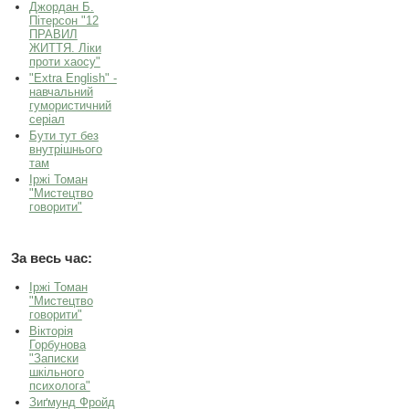
Джордан Б.
Пітерсон "12
ПРАВИЛ
ЖИТТЯ. Ліки
проти хаосу"
"Extra English" -
навчальний
гумористичний
серіал
Бути тут без
внутрішнього
там
Іржі Томан
"Мистецтво
говорити"
За весь час:
Іржі Томан
"Мистецтво
говорити"
Вікторія
Горбунова
"Записки
шкільного
психолога"
Зиґмунд Фройд