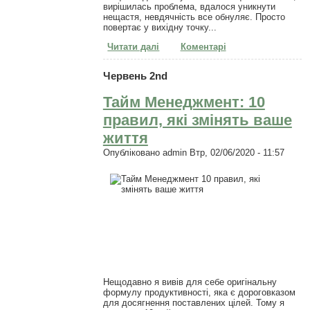
вирішилась проблема, вдалося уникнути
нещастя, невдячність все обнуляє. Просто
повертає у вихідну точку...
Читати далі
про Якщо зрадити того, хто
Коментарі
допоміг, фільм відмотається
назад
Червень 2nd
Тайм Менеджмент: 10
правил, які змінять ваше
життя
Опубліковано
admin
Втр, 02/06/2020 - 11:57
Нещодавно я вивів для себе оригінальну
формулу продуктивності, яка є дороговказом
для досягнення поставлених цілей. Тому я