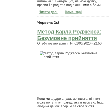
визначив 10 найкращих, на мою думку,
правил і з радістю поділюся ними з Вами.
Читати далі
про Тайм Менеджмент: 10
Коментарі
правил, які змінять ваше життя
Червень 1st
Метод Карла Роджерса:
Безумовне прийняття
Опубліковано
admin
Пн, 01/06/2020 - 22:50
Коли ми щедро слухаємо іншого, він теж
може почути ту правду, яка в ньому є. Іноді
людина це чує вперше за своє життя...