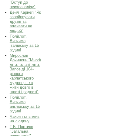
"Вступ до
психоаналізу"
Дейл Карнегі "Як
завойовувати
друзів та
впливати на
людей"
Поліглот.
Вивчимо
італійську за 16
годин!
Мирослав
Дочинець "Многії
літа. Благії літа.
Заповіді 104-
річного
карпатського
мудреця - як
жити довго в
щасті і радості"
Поліглот.
Вивчимо
англійську за 16
годин!
Чакри і їх вплив
на людину
Т.Б. Партико
"Загальна
психологія"