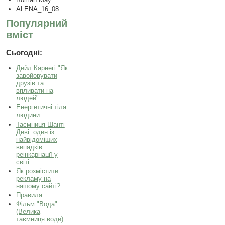
ALENA_16_08
Популярний
вміст
Сьогодні:
Дейл Карнегі "Як
завойовувати
друзів та
впливати на
людей"
Енергетичні тіла
людини
Таємниця Шанті
Деві: один із
найвідоміших
випадків
реінкарнації у
світі
Як розмістити
рекламу на
нашому сайті?
Правила
Фільм "Вода"
(Велика
таємниця води)