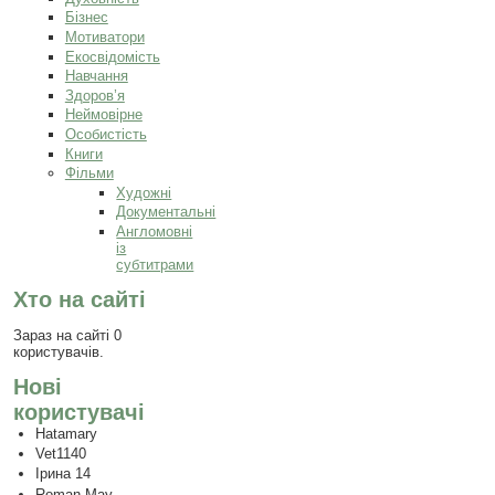
Бізнес
Мотиватори
Екосвідомість
Навчання
Здоров’я
Неймовірне
Особистість
Книги
Фільми
Художні
Документальні
Англомовні
із
субтитрами
Хто на сайті
Зараз на сайті 0
користувачів.
Нові
користувачі
Hatamary
Vet1140
Ірина 14
Roman May