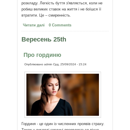
розкладу. Легкість буття з'являється, коли не
робиш великих ставок на життя і не боїшся її
втратити. Це – смиренність.
Читати далі
про Легкість приходить, коли не
0 Comments
боїшся «програти»
Вересень 25th
Про гординю
Опубліковано
admin
Срд, 25/09/2024 - 15:24
Гординя - це один із численних проявів страху.
Також у вигляді гордині проявляється вічне