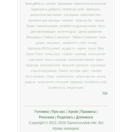
благодійність
релігія
підтримка
практична психологія
надихаюча доброта
любов до себе
живопись
екологічне мислення
эзотерика
християнство
тренинги для женщин
тренинг
творчество
тантра
Львів
самопознание
релігійні та духовні книги
йога
для начинающих
велетні духу
Центр развития
Женщины «Тайны Славянки»
Тайны Славянки
сила
думки
рисовать
прийняття себе
понад
бар&amp;#039;єрами!
мудрість
карма
гроші
Віра
Аура-Сома
точка зору
суфізм
семінар
психология
навчання
краса природи
короткометражка
жива
природа
женский клуб
женские тренинги
езотерика
взаємопідтримка
Земля
інтуїція
цвет
сімейні
розстановки
страх
спонтанное
сильні духом
ручка
радість
психологія стосунків
природа
полюбити себе
особистість
медитации
Ще
Головна
|
Про нас
|
Архів
|
Правила
|
Реклама
|
Поділись
|
Допомога
Copyright © 2011-2026 Samorozvytok.info. Всі
права захищені.