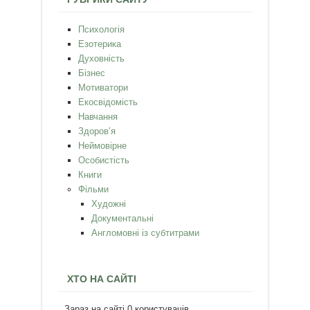
Психологія
Езотерика
Духовність
Бізнес
Мотиватори
Екосвідомість
Навчання
Здоров’я
Неймовірне
Особистість
Книги
Фільми
Художні
Документальні
Англомовні із субтитрами
ХТО НА САЙТІ
Зараз на сайті 0 користувачів.