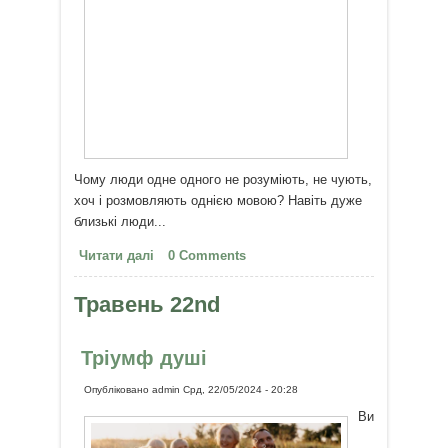
Чому люди одне одного не розуміють, не чують,
хоч і розмовляють однією мовою? Навіть дуже
близькі люди...
Читати далі
про Чому люди не розуміють
0 Comments
одне одного, хоч розмовляють
однією мовою?
Травень 22nd
Тріумф душі
Опубліковано
admin
Срд, 22/05/2024 - 20:28
Ви