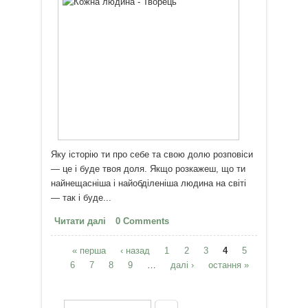
Яку історію ти про себе та свою долю розповіси
— це і буде твоя доля. Якщо розкажеш, що ти
найнещасніша і найобділеніша людина на світі
— так і буде...
Читати далі
про Кожна людина – Творець:
0 Comments
свою історію ми пишемо самі
« перша
‹ назад
1
2
3
4
5
Сторінки
6
7
8
9
…
далі ›
остання »
Пошук