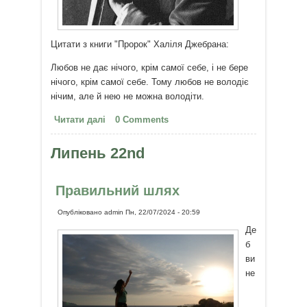
Цитати з книги "Пророк" Халіля Джебрана:
Любов не дає нічого, крім самої себе, і не бере
нічого, крім самої себе. Тому любов не володіє
нічим, але й нею не можна володіти.
Читати далі
про У любові є лише намір –
0 Comments
здійснити себе
Липень 22nd
Правильний шлях
Опубліковано
admin
Пн, 22/07/2024 - 20:59
Де
б
ви
не