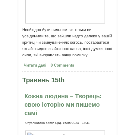
Необхідно бути пильним: як тільки ви
усвідомили те, що зайшли надто далеко у вашій
критиці чи звинуваченнях когось, постарайтеся
якнайшвидше знайти інші слова, інші думки, інші
сили, які виправлять вашу помилку.
Читати далі
про Ну що б, здавалося, слова...
0 Comments
Травень 15th
Кожна людина – Творець:
свою історію ми пишемо
самі
Опубліковано
admin
Срд, 15/05/2024 - 23:31