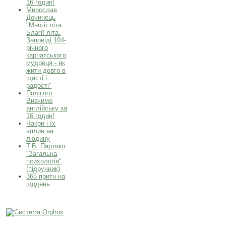
16 годин!
Мирослав
Дочинець
"Многії літа.
Благії літа.
Заповіді 104-
річного
карпатського
мудреця - як
жити довго в
щасті і
радості"
Поліглот.
Вивчимо
англійську за
16 годин!
Чакри і їх
вплив на
людину
Т.Б. Партико
"Загальна
психологія"
(підручник)
365 притч на
щодень