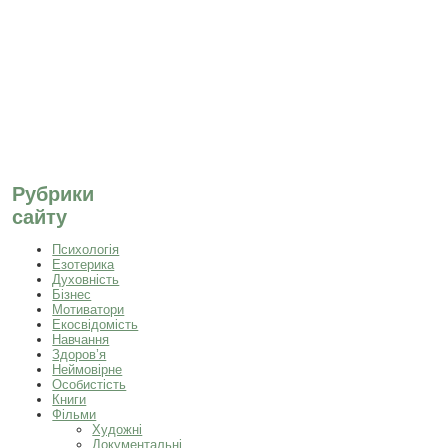
Рубрики
сайту
Психологія
Езотерика
Духовність
Бізнес
Мотиватори
Екосвідомість
Навчання
Здоров’я
Неймовірне
Особистість
Книги
Фільми
Художні
Документальні