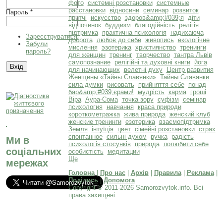
фото
системні розстановки
системные
расстановки
відносини
семинар
розвиток
Пароль
*
притчі
искусство
здоров&amp;#039;я
діти
відпочинок
буддизм
благодійність
релігія
підтримка
практична психологія
надихаюча
Зареєструватися
доброта
любов до себе
живопись
екологічне
Забули
мислення
эзотерика
християнство
тренинги
пароль?
для женщин
тренинг
творчество
тантра Львів
самопознание
релігійні та духовні книги
йога
для начинающих
велетні духу
Центр развития
Женщины «Тайны Славянки»
Тайны Славянки
сила думки
рисовать
прийняття себе
понад
бар&amp;#039;єрами!
мудрість
карма
гроші
Віра
Аура-Сома
точка зору
суфізм
семінар
психология
навчання
краса природи
короткометражка
жива природа
женский клуб
женские тренинги
езотерика
взаємопідтримка
Земля
інтуїція
цвет
сімейні розстановки
страх
спонтанное
сильні духом
ручка
радість
Ми в
психологія стосунків
природа
полюбити себе
соціальних
особистість
медитации
Ще
мережах
Головна
|
Про нас
|
Архів
|
Правила
|
Реклама
|
Поділись
|
Допомога
Copyright © 2011-2026 Samorozvytok.info. Всі
права захищені.