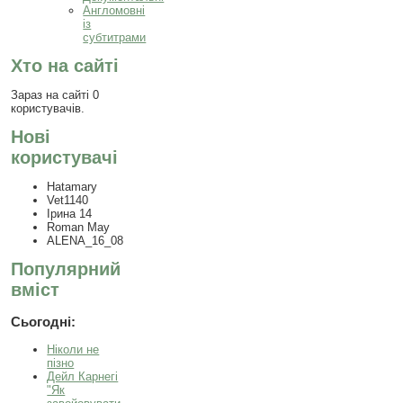
Англомовні
із
субтитрами
Хто на сайті
Зараз на сайті 0
користувачів.
Нові
користувачі
Hatamary
Vet1140
Ірина 14
Roman May
ALENA_16_08
Популярний
вміст
Сьогодні:
Ніколи не
пізно
Дейл Карнегі
"Як