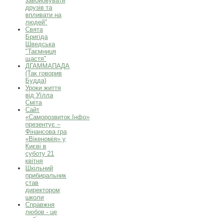
завойовувати
друзів та
впливати на
людей"
Свята
Бригіда
Шведська
"Таємниця
щастя"
ДГАММАПАДА
(Так говорив
Будда)
Уроки життя
від Уїлла
Сміта
Сайт
«Саморозвиток.Інфо»
презентує –
Фінансова гра
«Вікеномія» у
Києві в
суботу 21
квітня
Шкільний
прибиральник
став
директором
школи
Справжня
любов - це