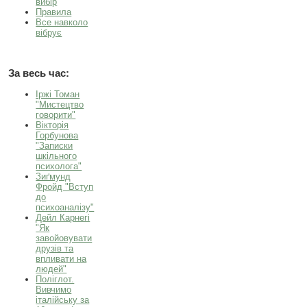
вибір
Правила
Все навколо
вібрує
За весь час:
Іржі Томан
"Мистецтво
говорити"
Вікторія
Горбунова
"Записки
шкільного
психолога"
Зиґмунд
Фройд "Вступ
до
психоаналізу"
Дейл Карнегі
"Як
завойовувати
друзів та
впливати на
людей"
Поліглот.
Вивчимо
італійську за