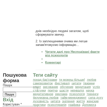
днів необхідно людині загалом, щоб
сформувати звичку.
2. Із заплющеними очима ми легше
запам'ятовуємо інформацію...
Читати далі
про Несподівані факти
від психологів
Коментарі
Пошукова
Теги сайту
форма
понад бар’єрами
ти можеш більше!
любов
саморозвиток
фестивалі
цитати
тварини
Пошук
спорт
рисование
обучение
медитация
успіх
стосунки
притча
щастя
неінвалід
наука
медитативное
реклама
психологія
тренінги
безумовна любов
тайм-менеджмент
сила духу
Вхід
духовність
цитата
зцілення
життя
женские
Користувач
*
практики
психотерапія
графика
Допомога