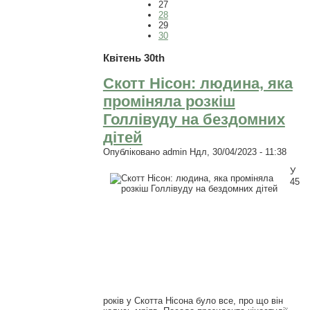
27
28
29
30
Квітень 30th
Скотт Нісон: людина, яка
проміняла розкіш
Голлівуду на бездомних
дітей
Опубліковано
admin
Ндл, 30/04/2023 - 11:38
У
45
років у Скотта Нісона було все, про що він