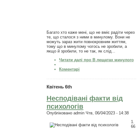
Багато хто каже мені, що не вміє радіти через
те, що сталося з ними в минулому. Вони не
можуть зараз жити повнокровним життям,
тому що в минулому чогось не зробили, а
якщо й зробили, то не так, як слід...
Читати далі
про В лещатах минулого
Коментарі
Квітень 6th
Несподівані факти від
психологів
Опубліковано
admin
Чтв, 06/04/2023 - 14:38
1.
66