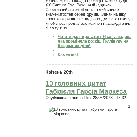
колись мріяв. Посада президента кіностудії
XX Century Fox. Розкішний будинок.
Спортивний автомобіль та цілий список
знаменитостей серед друзів. Однак на піку
своєї кар'єри він несподівано для всіх покинув
кінобізнес, продав все майно і назавжди зник
зі світу кіно.
Читати далі
про Скотт Нісон: людина,
яка проміняла розкіш Голлівуду на
бездомних дітей
Коментарі
Квітень 28th
10 головних цитат
Габрієля Гарсіа Маркеса
Опубліковано
admin
Птн, 28/04/2023 - 18:32
1.