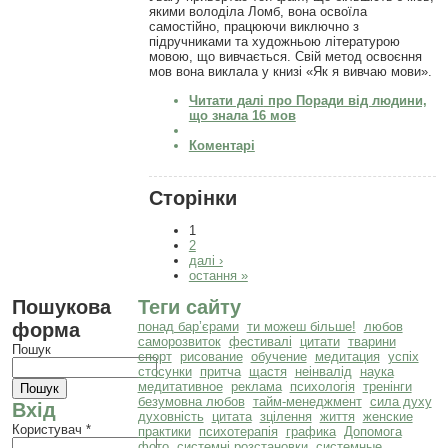
якими володіла Ломб, вона освоїла
самостійно, працюючи виключно з
підручниками та художньою літературою
мовою, що вивчається. Свій метод освоєння
мов вона виклала у книзі «Як я вивчаю мови».
Читати далі
про Поради від людини,
що знала 16 мов
Коментарі
Сторінки
1
2
далі ›
остання »
Пошукова
Теги сайту
форма
понад бар’єрами
ти можеш більше!
любов
саморозвиток
фестивалі
цитати
тварини
Пошук
спорт
рисование
обучение
медитация
успіх
стосунки
притча
щастя
неінвалід
наука
медитативное
реклама
психологія
тренінги
безумовна любов
тайм-менеджмент
сила духу
Вхід
духовність
цитата
зцілення
життя
женские
Користувач
*
практики
психотерапія
графика
Допомога
фото
системні розстановки
системные