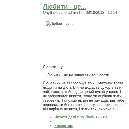
Любити - це...
Опубліковано
admin
Пн, 08/10/2012 - 13:14
Любити - це...
1. Любити - це не заважати тобі рости.
Люблячий не запропонує тобі шматочок торта,
якщо ти на дієті. Він не додасть цукор в твій
чай, якщо у тебе підвищений цукор у крові. І
не запропонує випити, якщо ти вирішив жити
тверезим. Так само як він не зажадає від тебе
відповідати його картині світу: не пити, якщо
він вирішив не пити, і жити так, як хоче він.
Читати далі
про Любити - це...
Коментарі