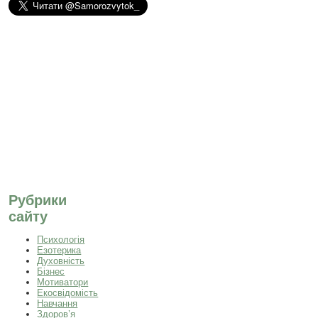
Рубрики
сайту
Психологія
Езотерика
Духовність
Бізнес
Мотиватори
Екосвідомість
Навчання
Здоров’я