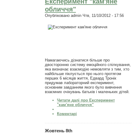
Експеримент "кам'яне
обличчя"
Опубліковано
admin
Чтв, 11/10/2012 - 17:56
Намагаючись дізнатися більше про
двосторонню систему емоційного спілкування,
яка визначає взаємодію немовляти з тим, хто
найбільше піклується про нього протягом
перших 6 місяців життя, Едвард Тронік
придумав лабораторний експеримент,
основним завданням якого було вивчення
взаємних очікувань батьків і маленьких дітей.
Читати далі
про Експеримент
"кам'яне обличчя"
Коментарі
Жовтень 8th