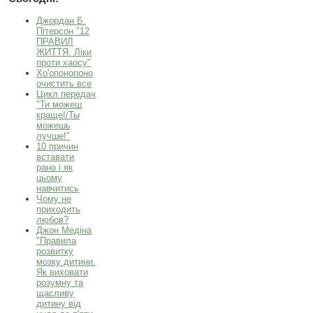
Джордан Б.
Пітерсон "12
ПРАВИЛ
ЖИТТЯ. Ліки
проти хаосу"
Хо'опонопоно
очистить все
Цикл передач
"Ти можеш
краще!/Ты
можешь
лучше!"
10 причин
вставати
рано і як
цьому
навчитись
Чому не
приходить
любов?
Джон Медіна
"Правила
розвитку
мозку дитини.
Як виховати
розумну та
щасливу
дитину від