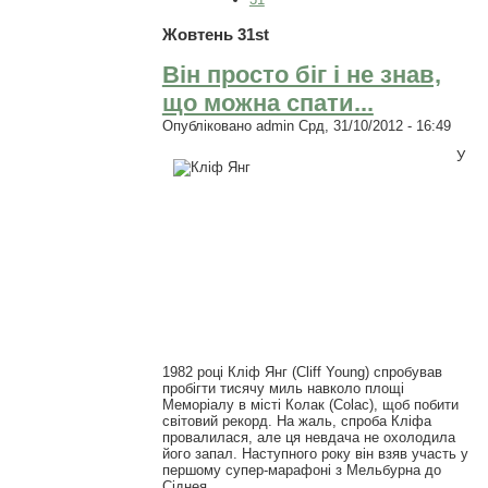
Жовтень 31st
Він просто біг і не знав,
що можна спати...
Опубліковано
admin
Срд, 31/10/2012 - 16:49
У
1982 році Кліф Янг (Cliff Young) спробував
пробігти тисячу миль навколо площі
Меморіалу в місті Колак (Colac), щоб побити
світовий рекорд. На жаль, спроба Кліфа
провалилася, але ця невдача не охолодила
його запал. Наступного року він взяв участь у
першому супер-марафоні з Мельбурна до
Сіднея.