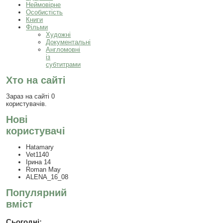
Неймовірне
Особистість
Книги
Фільми
Художні
Документальні
Англомовні
із
субтитрами
Хто на сайті
Зараз на сайті 0
користувачів.
Нові
користувачі
Hatamary
Vet1140
Ірина 14
Roman May
ALENA_16_08
Популярний
вміст
Сьогодні: