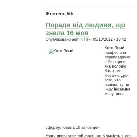
Жовтень 5th
Поради від людини, що
знала 16 мов
Опубліковано
admin
Птн, 05/10/2012 - 10:42
Като Ломб -
професійна
перекладачка
з Угорщини,
яка володіє
багатьма
мовами. Для
всіх, хто
освоює ту чи
іншу іноземна
мову, вона
сформулювала 10 заповідей.
Увагу привертає той факт, що більшість з мов,