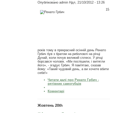
Опубліковано
admin
Ндл, 21/10/2012 - 13:26
15
років тому в прекрасний осінній день Ренато
Грбич був з братом на риболовлі на річці
Дунай, коли почув великий сплеск. У річці
борсався чоловік. «Ми поспішили, і витягли
його», - згадує Грбич. Я пам'ятаю, сказав
йому: «Такий чудовий день, а ви хочете вбити
себе!»
Читати далі
про Ренато Грбич -
рятівник самогубців
Коментарі
Жовтень 20th