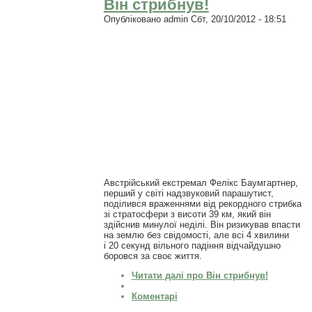
Він стрибнув!
Опубліковано
admin
Сбт, 20/10/2012 - 18:51
Австрійський екстремал Фелікс Баумгартнер,
перший у світі надзвуковий парашутист,
поділився враженнями від рекордного стрибка
зі стратосфери з висоти 39 км, який він
здійснив минулої неділі. Він ризикував впасти
на землю без свідомості, але всі 4 хвилини
і 20 секунд вільного падіння відчайдушно
боровся за своє життя.
Читати далі
про Він стрибнув!
Коментарі