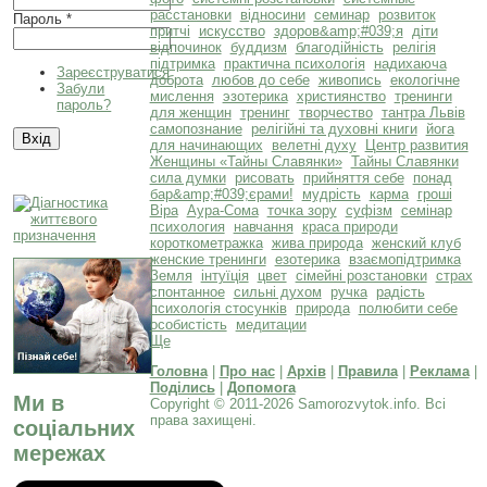
расстановки
відносини
семинар
розвиток
Пароль
*
притчі
искусство
здоров&amp;#039;я
діти
відпочинок
буддизм
благодійність
релігія
підтримка
практична психологія
надихаюча
Зареєструватися
доброта
любов до себе
живопись
екологічне
Забули
мислення
эзотерика
християнство
тренинги
пароль?
для женщин
тренинг
творчество
тантра Львів
самопознание
релігійні та духовні книги
йога
для начинающих
велетні духу
Центр развития
Женщины «Тайны Славянки»
Тайны Славянки
сила думки
рисовать
прийняття себе
понад
бар&amp;#039;єрами!
мудрість
карма
гроші
Віра
Аура-Сома
точка зору
суфізм
семінар
психология
навчання
краса природи
короткометражка
жива природа
женский клуб
женские тренинги
езотерика
взаємопідтримка
Земля
інтуїція
цвет
сімейні розстановки
страх
спонтанное
сильні духом
ручка
радість
психологія стосунків
природа
полюбити себе
особистість
медитации
Ще
Головна
|
Про нас
|
Архів
|
Правила
|
Реклама
|
Поділись
|
Допомога
Ми в
Copyright © 2011-2026 Samorozvytok.info. Всі
права захищені.
соціальних
мережах