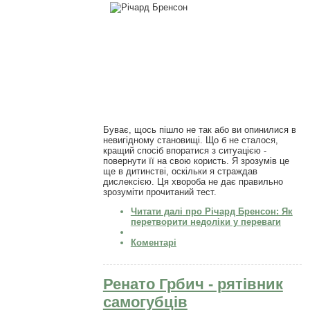
Буває, щось пішло не так або ви опинилися в
невигідному становищі. Що б не сталося,
кращий спосіб впоратися з ситуацією -
повернути її на свою користь. Я зрозумів це
ще в дитинстві, оскільки я страждав
дислексією. Ця хвороба не дає правильно
зрозуміти прочитаний тест.
Читати далі
про Річард Бренсон: Як
перетворити недоліки у переваги
Коментарі
Ренато Грбич - рятівник
самогубців