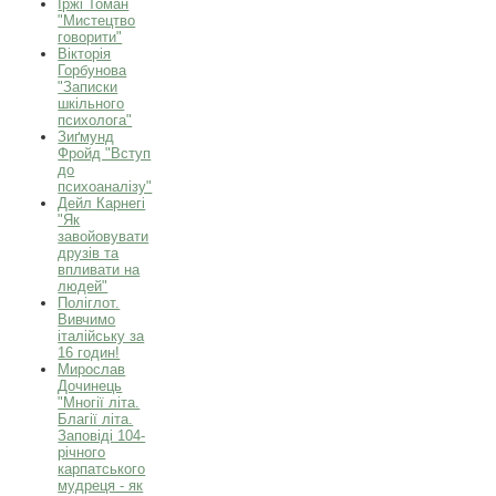
Іржі Томан
"Мистецтво
говорити"
Вікторія
Горбунова
"Записки
шкільного
психолога"
Зиґмунд
Фройд "Вступ
до
психоаналізу"
Дейл Карнегі
"Як
завойовувати
друзів та
впливати на
людей"
Поліглот.
Вивчимо
італійську за
16 годин!
Мирослав
Дочинець
"Многії літа.
Благії літа.
Заповіді 104-
річного
карпатського
мудреця - як