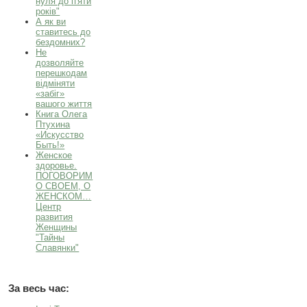
нуля до п'яти
років"
А як ви
ставитесь до
бездомних?
Не
дозволяйте
перешкодам
відміняти
«забіг»
вашого життя
Книга Олега
Птухина
«Искуcство
Быть!»
Женское
здоровье.
ПОГОВОРИМ
О СВОЕМ, О
ЖЕНСКОМ…
Центр
развития
Женщины
"Тайны
Славянки"
За весь час: