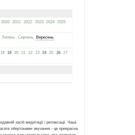
2020
2021
2022
2023
2024
2025
Липень
Серпень
Вересень
18
19
20
21
22
23
24
25
26
27
одавній засіб медитації і релаксаціі. Чаші
багате обертонами звучання - це прекрасна
а музика для цілительства, яка дозволяє