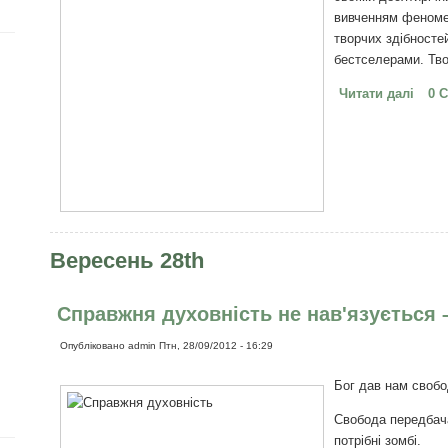
вивченням феномен
творчих здібностей
бестселерами. Тво
Читати далі
про 
0 
Вересень 28th
Справжня духовність не нав'язується
Опубліковано
admin
Птн, 28/09/2012 - 16:29
Бог дав нам свобо
Свобода передбача
потрібні зомбі.