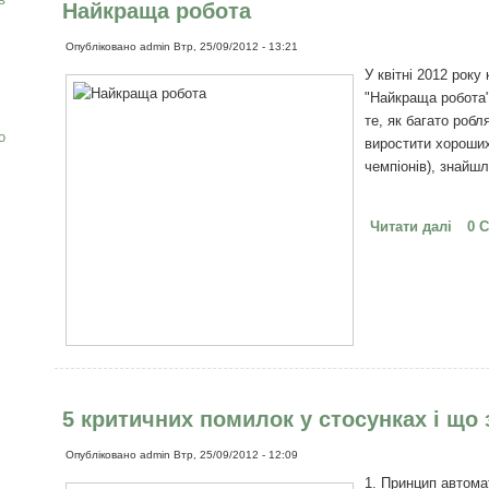
Найкраща робота
Опубліковано
admin
Втр, 25/09/2012 - 13:21
У квітні 2012 року
"Найкраща робота"
те, як багато роб
о
виростити хороших
чемпіонів), знайшл
Читати далі
про 
0 
5 критичних помилок у стосунках і що
Опубліковано
admin
Втр, 25/09/2012 - 12:09
1. Принцип автома