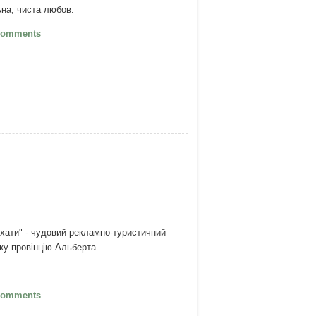
ьна, чиста любов.
Справжня духовність не нав'язується –
Comments
зачаровуються
хати" - чудовий рекламно-туристичний
ку провінцію Альберта...
Пам'ятаю, щоб дихати
Comments