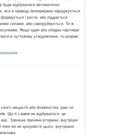
ер буде відбуватися автоматично.
о, все в природі безперервно народжується
нсформується і росте, або піддається
німи силами, або саморуйнується. Те ж
стосунками. Якщо один або обидва партнери
вати в чуттєвому усвідомленні, то розрив
5 критичних помилок у стосунках і що з
Comments
робити
 свого нещастя або блаженства, раю чи
ебе. Що б з вами не відбувалося, це
вас. Зовнішні причини вторинні, внутрішні
І поки ви не зрозумієте цього, внутрішня
можлива.