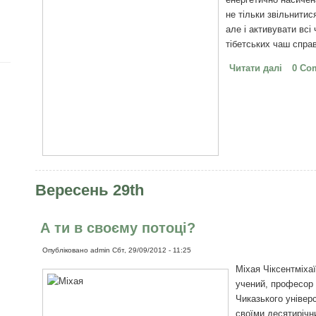
не тільки звільнитис
але і активувати всі
тібетських чаш спра
Читати далі
про Ті
0 Co
Вересень 29th
А ти в своєму потоці?
Опубліковано
admin
Сбт, 29/09/2012 - 11:25
Міхая Чіксентміха
учений, професор 
Чиказького універс
своїми десятирічн