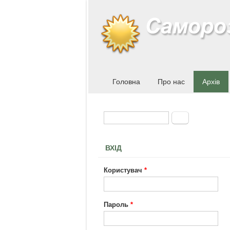
Головна
Про нас
Архів
Пошук
Пошукова форма
ВХІД
Користувач
*
Пароль
*