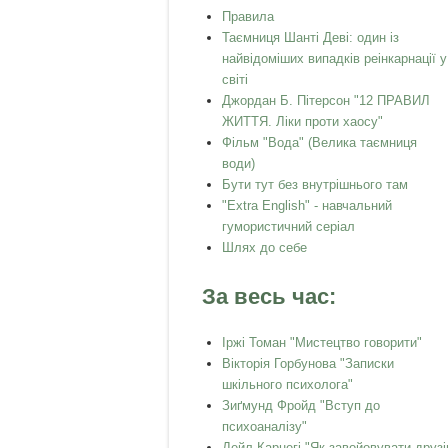
Правила
Таємниця Шанті Деві: один із
найвідоміших випадків реінкарнації у
світі
Джордан Б. Пітерсон "12 ПРАВИЛ
ЖИТТЯ. Ліки проти хаосу"
Фільм "Вода" (Велика таємниця
води)
Бути тут без внутрішнього там
"Extra English" - навчальний
гумористичний серіал
Шлях до себе
За весь час:
Іржі Томан "Мистецтво говорити"
Вікторія Горбунова "Записки
шкільного психолога"
Зиґмунд Фройд "Вступ до
психоаналізу"
Дейл Карнегі "Як завойовувати друзі