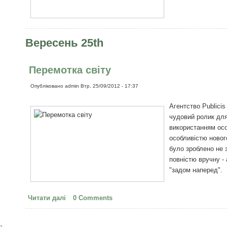
Вересень 25th
Перемотка світу
Опубліковано
admin
Втр, 25/09/2012 - 17:37
Агентство Publicis
чудовий ролик для
використанням осо
особливістю новог
було зроблено не 
повністю вручну -
"задом наперед".
Читати далі
про Перемотка світу
0 Comments
в