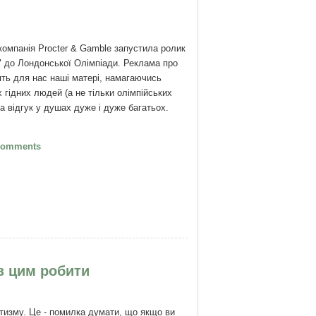
 компанія Procter & Gamble запустила ролик
 до Лондонської Олімпіади. Реклама про
лять для нас наші матері, намагаючись
 гідних людей (а не тільки олімпійських
а відгук у душах дуже і дуже багатьох.
Найкраща робота
Comments
 з цим робити
тизму. Це - помилка думати, що якщо ви