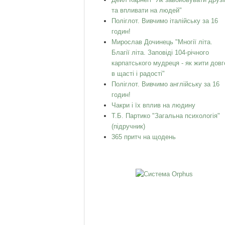
та впливати на людей"
Поліглот. Вивчимо італійську за 16
годин!
Мирослав Дочинець "Многії літа.
Благії літа. Заповіді 104-річного
карпатського мудреця - як жити довг
в щасті і радості"
Поліглот. Вивчимо англійську за 16
годин!
Чакри і їх вплив на людину
Т.Б. Партико "Загальна психологія"
(підручник)
365 притч на щодень