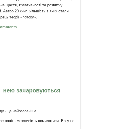
а щастя, креативності та розвитку
. Автор 20 книг, більшість з яких стали
рець теорії «потоку».
А ти в своєму потоці?
Comments
 – нею зачаровуються
ду - це найголовніше.
є навіть можливість помилятися. Богу не