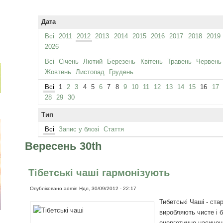
Дата
Всі
2011
2012
2013
2014
2015
2016
2017
2018
2019
2026
Всі
Січень
Лютий
Березень
Квітень
Травень
Червень
Жовтень
Листопад
Грудень
Всі
1
2
3
4
5
6
7
8
9
10
11
12
13
14
15
16
17
28
29
30
Тип
Всі
Запис у блозі
Стаття
Вересень 30th
Тібетські чаші гармонізують
Опубліковано
admin
Ндл, 30/09/2012 - 22:17
Тибетські Чаші - стар
виробляють чисте і 
енергетично насичен