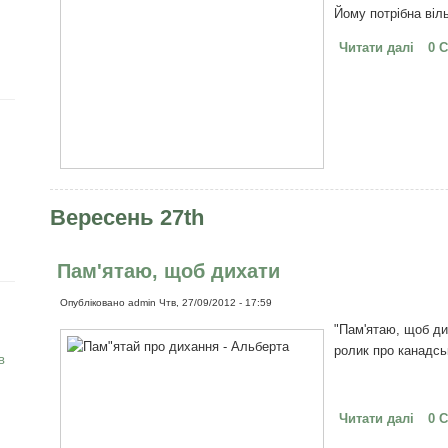
Йому потрібна віл
Читати далі
про 
0 
нею 
Вересень 27th
Пам'ятаю, щоб дихати
Опубліковано
admin
Чтв, 27/09/2012 - 17:59
"Пам'ятаю, щоб ди
ролик про канадсь
в
Читати далі
про 
0 