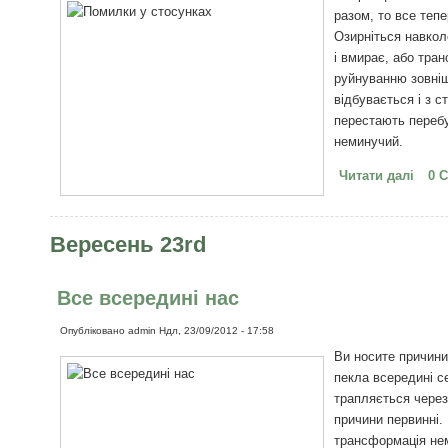
разом, то все теп
Озирніться навкол
і вмирає, або тра
руйнуванню зовніш
відбувається і з 
перестають перебу
неминучий.
Читати далі
про 
0 
цим 
Вересень 23rd
Все всередині нас
Опубліковано
admin
Ндл, 23/09/2012 - 17:58
Ви носите причини
пекла всередині с
трапляється через 
причини первинні. 
трансформація не