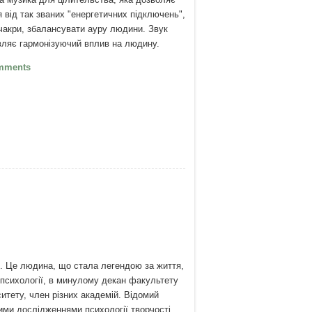
я від так званих "енергетичних підключень",
 чакри, збалансувати ауру людини. Звук
вляє гармонізуючий вплив на людину.
бетські чаші гармонізують
mments
ї. Це людина, що стала легендою за життя,
психології, в минулому декан факультету
итету, член різних академій. Відомий
ими дослідженнями психології творчості,