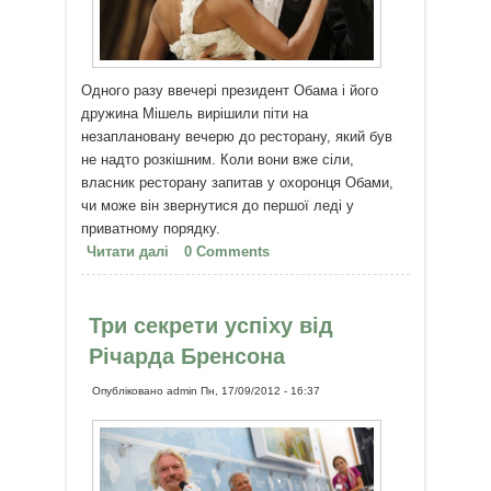
Одного разу ввечері президент Обама і його
дружина Мішель вирішили піти на
незаплановану вечерю до ресторану, який був
не надто розкішним. Коли вони вже сіли,
власник ресторану запитав у охоронця Обами,
чи може він звернутися до першої леді у
приватному порядку.
Читати далі
про Дружина президента
0 Comments
Три секрети успіху від
Річарда Бренсона
Опубліковано
admin
Пн, 17/09/2012 - 16:37