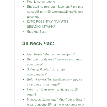
Повністю сплачено
Від долі не втечеш: Наречений виявив
на своїй дитячій фотографії майбутню
дружину
КУРС РОЗВИТКУ ПАМ’ЯТІ І
ШВИДКОЧИТАННЯ
Людина Бога
За весь час:
Іржі Томан "Мистецтво говорити"
Вікторія Горбунова "Записки шкільного
психолога"
Зиґмунд Фройд "Вступ до
психоаналізу"
Дейл Карнегі "Як завойовувати друзів
та впливати на людей"
Поліглот. Вивчимо італійську за 16
годин!
Мирослав Дочинець "Многії літа. Благії
літа. Заповіді 104-річного карпатського