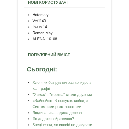
НОВІ КОРИСТУВАЧІ
Hatamary
Vet1140
Ірина 14
Roman May
ALENA_16_08
ПОПУЛЯРНИЙ ВМІСТ
Сьогодні:
Хлопчик без рук виграв конкурс з
каліграфії
"Хижак" і "жертва" стали друзями
«Вайвейшн. В пошуках себе», з
Системними розстановками
Людина, яка садила дерева
Як додати зображення?
Знецінення, як спосіб не дякувати