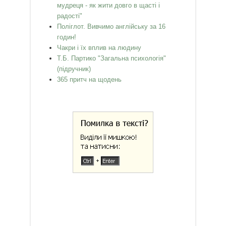
мудреця - як жити довго в щасті і
радості"
Поліглот. Вивчимо англійську за 16
годин!
Чакри і їх вплив на людину
Т.Б. Партико "Загальна психологія"
(підручник)
365 притч на щодень