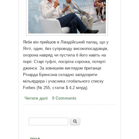
Якби він прийшов в Лівадійський палац, що у
Ялті, один, без супроводу високопосадовців,
охорона навряд чи пустила б його навіть на
поріг. Старі туфлі, посіріла сорочка, потерті
джинси. За зовнішнім виглядом британця
Річарда Бренсона складно запідозрити
мільярдера і учасника глобального списку
Forbes (№ 255, статок $ 4,2 млрд).
Читати далі
про Три секрети успіху від
0 Comments
Річарда Бренсона
Пошук
Пошукова форма