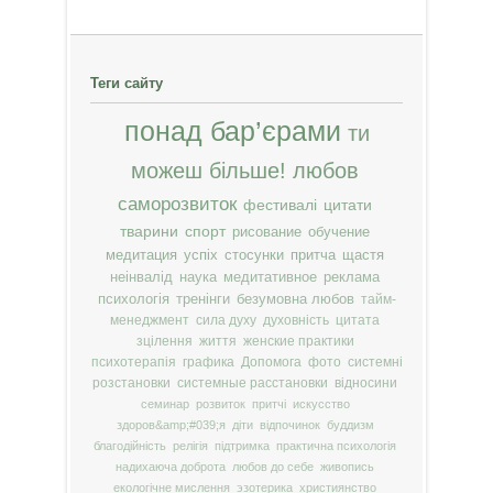
Теги сайту
понад бар’єрами
ти
можеш більше!
любов
саморозвиток
фестивалі
цитати
тварини
спорт
рисование
обучение
медитация
успіх
стосунки
притча
щастя
неінвалід
наука
медитативное
реклама
психологія
тренінги
безумовна любов
тайм-
менеджмент
сила духу
духовність
цитата
зцілення
життя
женские практики
психотерапія
графика
Допомога
фото
системні
розстановки
системные расстановки
відносини
семинар
розвиток
притчі
искусство
здоров&amp;#039;я
діти
відпочинок
буддизм
благодійність
релігія
підтримка
практична психологія
надихаюча доброта
любов до себе
живопись
екологічне мислення
эзотерика
християнство