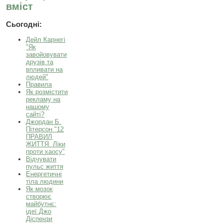
вміст
Сьогодні:
Дейл Карнегі
"Як
завойовувати
друзів та
впливати на
людей"
Правила
Як розмістити
рекламу на
нашому
сайті?
Джордан Б.
Пітерсон "12
ПРАВИЛ
ЖИТТЯ. Ліки
проти хаосу"
Відчувати
пульс життя
Енергетичні
тіла людини
Як мозок
створює
майбутнє:
ідеї Джо
Діспензи