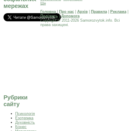
Ще
мережах
Головна
|
Про нас
|
Архів
|
Правила
|
Реклама
|
Поділись
|
Допомога
Copyright © 2011-2026 Samorozvytok.info. Всі
права захищені.
Рубрики
сайту
Психологія
Езотерика
Духовність
Бізнес