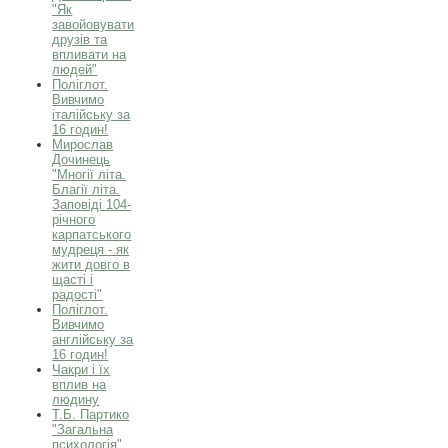
"Як
завойовувати
друзів та
впливати на
людей"
Поліглот.
Вивчимо
італійську за
16 годин!
Мирослав
Дочинець
"Многії літа.
Благії літа.
Заповіді 104-
річного
карпатського
мудреця - як
жити довго в
щасті і
радості"
Поліглот.
Вивчимо
англійську за
16 годин!
Чакри і їх
вплив на
людину
Т.Б. Партико
"Загальна
психологія"