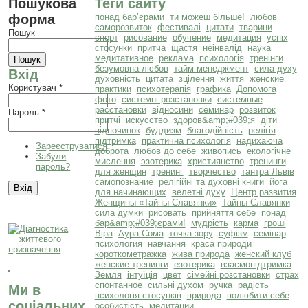
Пошукова
Теги сайту
форма
понад бар’єрами
ти можеш більше!
любов
саморозвиток
фестивалі
цитати
тварини
Пошук
спорт
рисование
обучение
медитация
успіх
стосунки
притча
щастя
неінвалід
наука
медитативное
реклама
психологія
тренінги
безумовна любов
тайм-менеджмент
сила духу
Вхід
духовність
цитата
зцілення
життя
женские
Користувач
*
практики
психотерапія
графика
Допомога
фото
системні розстановки
системные
расстановки
відносини
семинар
розвиток
Пароль
*
притчі
искусство
здоров&amp;#039;я
діти
відпочинок
буддизм
благодійність
релігія
підтримка
практична психологія
надихаюча
Зареєструватися
доброта
любов до себе
живопись
екологічне
Забули
мислення
эзотерика
християнство
тренинги
пароль?
для женщин
тренинг
творчество
тантра Львів
самопознание
релігійні та духовні книги
йога
для начинающих
велетні духу
Центр развития
Женщины «Тайны Славянки»
Тайны Славянки
сила думки
рисовать
прийняття себе
понад
бар&amp;#039;єрами!
мудрість
карма
гроші
Віра
Аура-Сома
точка зору
суфізм
семінар
психология
навчання
краса природи
короткометражка
жива природа
женский клуб
женские тренинги
езотерика
взаємопідтримка
Земля
інтуїція
цвет
сімейні розстановки
страх
спонтанное
сильні духом
ручка
радість
Ми в
психологія стосунків
природа
полюбити себе
соціальних
особистість
медитации