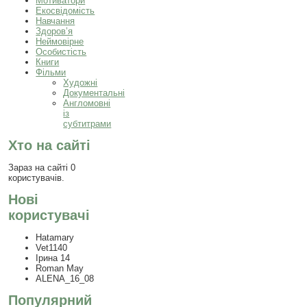
Мотиватори
Екосвідомість
Навчання
Здоров’я
Неймовірне
Особистість
Книги
Фільми
Художні
Документальні
Англомовні
із
субтитрами
Хто на сайті
Зараз на сайті 0
користувачів.
Нові
користувачі
Hatamary
Vet1140
Ірина 14
Roman May
ALENA_16_08
Популярний