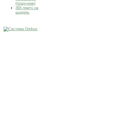
(підручник)
365 притч на
щодень