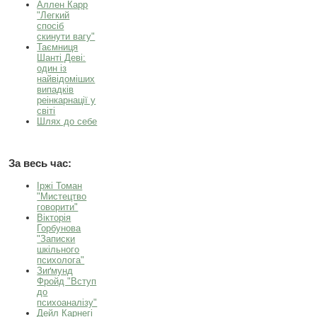
Аллен Карр
"Легкий
спосiб
скинути вагу"
Таємниця
Шанті Деві:
один із
найвідоміших
випадків
реінкарнації у
світі
Шлях до себе
За весь час:
Іржі Томан
"Мистецтво
говорити"
Вікторія
Горбунова
"Записки
шкільного
психолога"
Зиґмунд
Фройд "Вступ
до
психоаналізу"
Дейл Карнегі