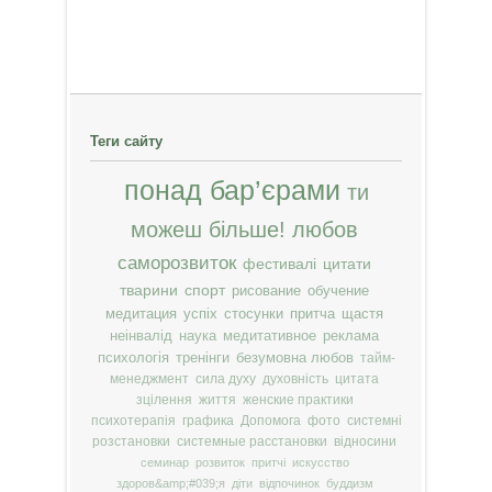
Теги сайту
понад бар’єрами
ти
можеш більше!
любов
саморозвиток
фестивалі
цитати
тварини
спорт
рисование
обучение
медитация
успіх
стосунки
притча
щастя
неінвалід
наука
медитативное
реклама
психологія
тренінги
безумовна любов
тайм-
менеджмент
сила духу
духовність
цитата
зцілення
життя
женские практики
психотерапія
графика
Допомога
фото
системні
розстановки
системные расстановки
відносини
семинар
розвиток
притчі
искусство
здоров&amp;#039;я
діти
відпочинок
буддизм