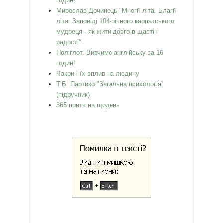
годин!
Мирослав Дочинець "Многії літа. Благії
літа. Заповіді 104-річного карпатського
мудреця - як жити довго в щасті і
радості"
Поліглот. Вивчимо англійську за 16
годин!
Чакри і їх вплив на людину
Т.Б. Партико "Загальна психологія"
(підручник)
365 притч на щодень