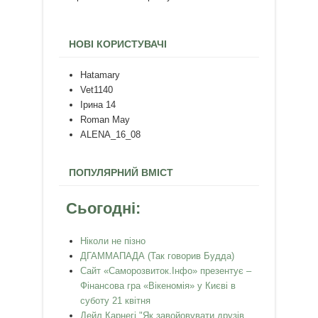
НОВІ КОРИСТУВАЧІ
Hatamary
Vet1140
Ірина 14
Roman May
ALENA_16_08
ПОПУЛЯРНИЙ ВМІСТ
Сьогодні:
Ніколи не пізно
ДГАММАПАДА (Так говорив Будда)
Сайт «Саморозвиток.Інфо» презентує –
Фінансова гра «Вікеномія» у Києві в
суботу 21 квітня
Дейл Карнегі "Як завойовувати друзів