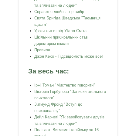
та впливати на людей"
Справжня любов - це вибір
Свята Бригіда Шведська "Таємниця
щастя"
Уроки життя від Уїлла Сміта
Шкільний прибиральник став
директором школи
Правила
Джон Кехо - Підсвідомість може все!
За весь час:
Іржі Томан "Мистецтво говорити"
Вікторія Горбунова "Записки шкільного
психолога"
Зиґмунд Фройд "Вступ до
психоаналізу"
Дейл Карнегі "Як завойовувати друзів
та впливати на людей"
Поліглот. Вивчимо італійську за 16