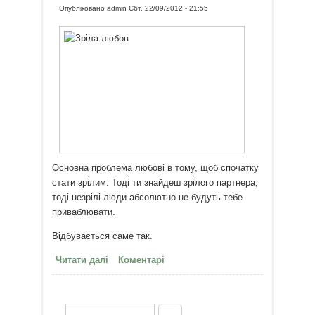
Опубліковано
admin
Сбт, 22/09/2012 - 21:55
Основна проблема любові в тому, щоб спочатку
стати зрілим. Тоді ти знайдеш зрілого партнера;
тоді незрілі люди абсолютно не будуть тебе
приваблювати.
Відбувається саме так.
Читати далі
про Зріла любов
Коментарі
Пошук
Пошукова форма