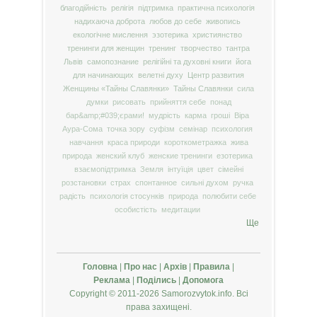
благодійність
релігія
підтримка
практична психологія
надихаюча доброта
любов до себе
живопись
екологічне мислення
эзотерика
християнство
тренинги для женщин
тренинг
творчество
тантра
Львів
самопознание
релігійні та духовні книги
йога
для начинающих
велетні духу
Центр развития
Женщины «Тайны Славянки»
Тайны Славянки
сила
думки
рисовать
прийняття себе
понад
бар&amp;#039;єрами!
мудрість
карма
гроші
Віра
Аура-Сома
точка зору
суфізм
семінар
психология
навчання
краса природи
короткометражка
жива
природа
женский клуб
женские тренинги
езотерика
взаємопідтримка
Земля
інтуїція
цвет
сімейні
розстановки
страх
спонтанное
сильні духом
ручка
радість
психологія стосунків
природа
полюбити себе
особистість
медитации
Ще
Головна
|
Про нас
|
Архів
|
Правила
|
Реклама
|
Поділись
|
Допомога
Copyright © 2011-2026 Samorozvytok.info. Всі
права захищені.