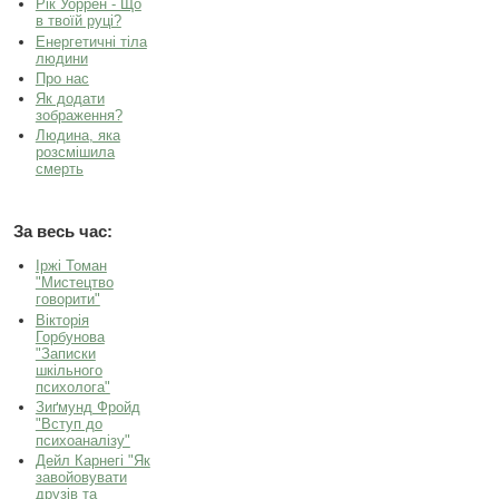
Рік Уоррен - Що
в твоїй руці?
Енергетичні тіла
людини
Про нас
Як додати
зображення?
Людина, яка
розсмішила
смерть
За весь час:
Іржі Томан
"Мистецтво
говорити"
Вікторія
Горбунова
"Записки
шкільного
психолога"
Зиґмунд Фройд
"Вступ до
психоаналізу"
Дейл Карнегі "Як
завойовувати
друзів та