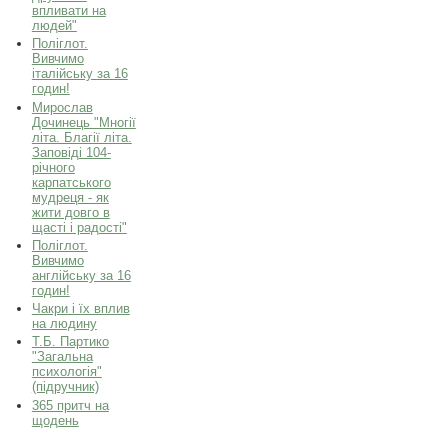
впливати на
людей"
Поліглот.
Вивчимо
італійську за 16
годин!
Мирослав
Дочинець "Многії
літа. Благії літа.
Заповіді 104-
річного
карпатського
мудреця - як
жити довго в
щасті і радості"
Поліглот.
Вивчимо
англійську за 16
годин!
Чакри і їх вплив
на людину
Т.Б. Партико
"Загальна
психологія"
(підручник)
365 притч на
щодень