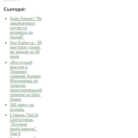
Сьогодні:
Дейл Карнегі "Як
завойовувати
друзів та
впливати на
людей"
Лео Бабаута - 38
життєвих уроків,
які вивчив за 38
років
«Восточный
массаж и
Терапия»
семинар Андрея
Минченкова по
телесно-
ориентированной
терапии на Шри-
Ланке
365 притч на
щодень
Старець Паїсій
Святогорець
"Духовне
пробудження".
Том ІІ