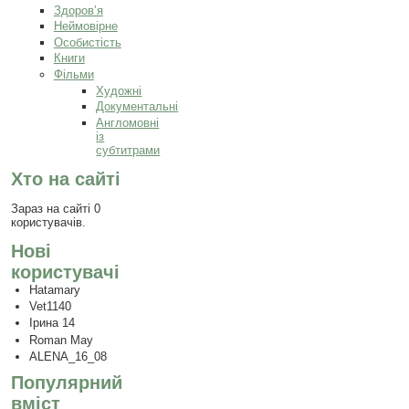
Здоров’я
Неймовірне
Особистість
Книги
Фільми
Художні
Документальні
Англомовні
із
субтитрами
Хто на сайті
Зараз на сайті 0
користувачів.
Нові
користувачі
Hatamary
Vet1140
Ірина 14
Roman May
ALENA_16_08
Популярний
вміст