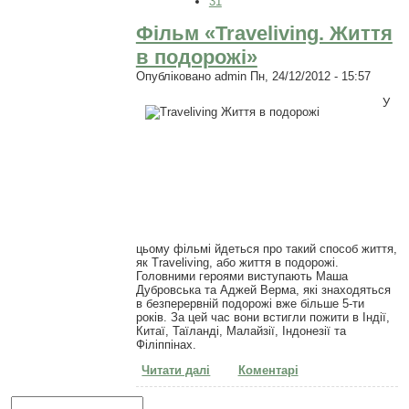
31
Фільм «Traveliving. Життя
в подорожі»
Опубліковано
admin
Пн, 24/12/2012 - 15:57
У
цьому фільмі йдеться про такий способ життя,
як Traveliving, або життя в подорожі.
Головними героями виступають Маша
Дубровська та Аджей Верма, які знаходяться
в безперервній подорожі вже більше 5-ти
років. За цей час вони встигли пожити в Індії,
Китаї, Таїланді, Малайзії, Індонезії та
Філіппінах.
Читати далі
про Фільм «Traveliving. Життя в
Коментарі
подорожі»
Пошукова форма
Пошук