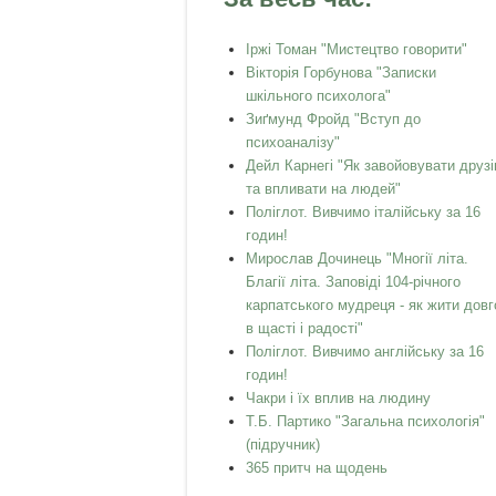
Іржі Томан "Мистецтво говорити"
Вікторія Горбунова "Записки
шкільного психолога"
Зиґмунд Фройд "Вступ до
психоаналізу"
Дейл Карнегі "Як завойовувати друзі
та впливати на людей"
Поліглот. Вивчимо італійську за 16
годин!
Мирослав Дочинець "Многії літа.
Благії літа. Заповіді 104-річного
карпатського мудреця - як жити довг
в щасті і радості"
Поліглот. Вивчимо англійську за 16
годин!
Чакри і їх вплив на людину
Т.Б. Партико "Загальна психологія"
(підручник)
365 притч на щодень