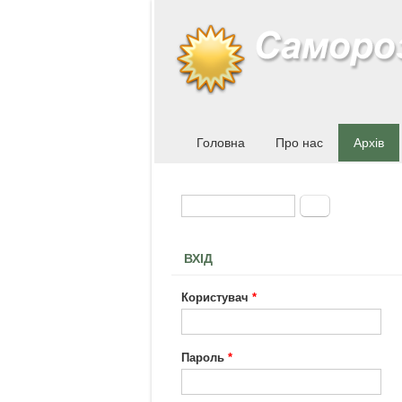
Головна
Про нас
Архів
Пошук
Пошукова форма
ВХІД
Користувач
*
Пароль
*