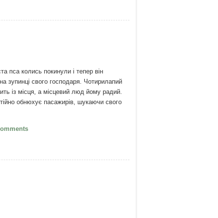
та пса колись покинули і тепер він
на зупинці свого господаря. Чотирилапий
дить із місця, а місцевий люд йому радий.
стійно обнюхує пасажирів, шукаючи свого
Черкаський Хатіко
Comments