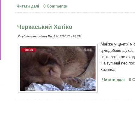
Читати далі
про Ніщо не існує поза моментом Зараз
0 Comments
Черкаський Хатіко
Опубліковано
admin
Пн, 31/12/2012 - 18:28
Майже у центрі міс
цілодобово шукає 
п'ять років не схо
На зупинці пес по
хазяїна.
Читати далі
про 
0 