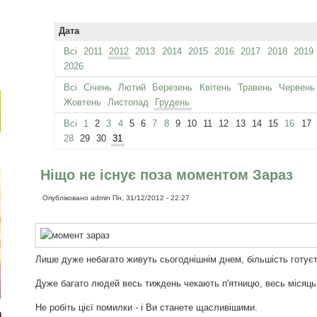
Дата
Всі
2011
2012
2013
2014
2015
2016
2017
2018
2019
2026
Всі
Січень
Лютий
Березень
Квітень
Травень
Червень
Жовтень
Листопад
Грудень
Всі
1
2
3
4
5
6
7
8
9
10
11
12
13
14
15
16
17
28
29
30
31
Ніщо не існує поза моментом Зараз
Опубліковано
admin
Пн, 31/12/2012 - 22:27
Лише дуже небагато живуть сьогоднішнім днем​​, більшість готуєт
Дуже багато людей весь тиждень чекають п'ятницю, весь місяць с
Не робіть цієї помилки - і Ви станете щасливішими.