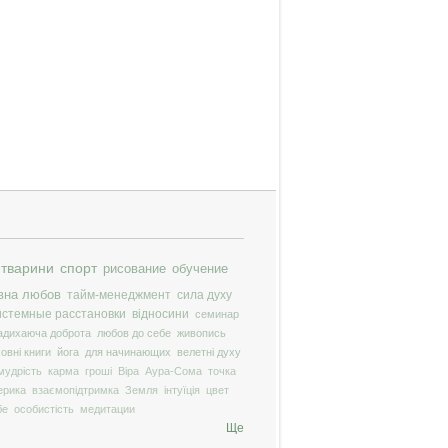
тварини
спорт
рисование
обучение
вна любов
тайм-менеджмент
сила духу
истемные расстановки
відносини
семинар
адихаюча доброта
любов до себе
живопись
ховні книги
йога
для начинающих
велетні духу
мудрість
карма
гроші
Віра
Аура-Сома
точка
ерика
взаємопідтримка
Земля
інтуїція
цвет
бе
особистість
медитации
Ще