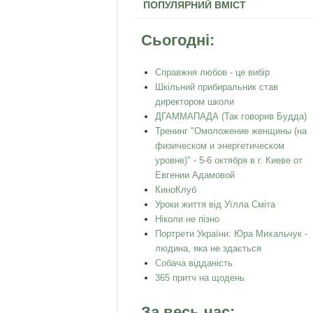
ПОПУЛЯРНИЙ ВМІСТ
Сьогодні:
Справжня любов - це вибір
Шкільний прибиральник став
директором школи
ДГАММАПАДА (Так говорив Будда)
Тренинг "Омоложение женщины (на
физическом и энергетическом
уровне)" - 5-6 октября в г. Киеве от
Евгении Адамовой
КиноКлуб
Уроки життя від Уїлла Сміта
Ніколи не пізно
Портрети України: Юра Михальчук -
людина, яка не здається
Собача відданість
365 притч на щодень
За весь час: