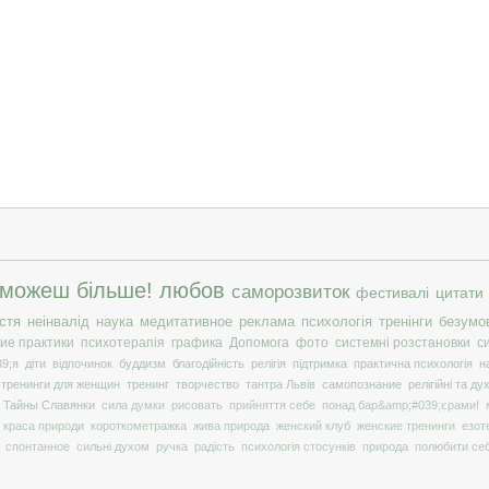
 можеш більше!
любов
саморозвиток
фестивалі
цитати
стя
неінвалід
наука
медитативное
реклама
психологія
тренінги
безумо
ие практики
психотерапія
графика
Допомога
фото
системні розстановки
с
9;я
діти
відпочинок
буддизм
благодійність
релігія
підтримка
практична психологія
н
тренинги для женщин
тренинг
творчество
тантра Львів
самопознание
релігійні та ду
Тайны Славянки
сила думки
рисовать
прийняття себе
понад бар&amp;#039;єрами!
краса природи
короткометражка
жива природа
женский клуб
женские тренинги
езот
спонтанное
сильні духом
ручка
радість
психологія стосунків
природа
полюбити се