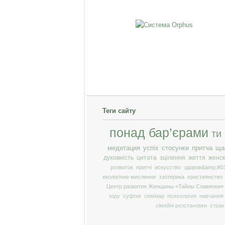
Теги сайту
понад бар’єрами
ти
медитация
успіх
стосунки
притча
ща
духовність
цитата
зцілення
життя
женск
розвиток
притчі
искусство
здоров&amp;#03
екологічне мислення
эзотерика
християнство
Центр развития Женщины «Тайны Славянки»
зору
суфізм
семінар
психология
навчання
сімейні розстановки
страх