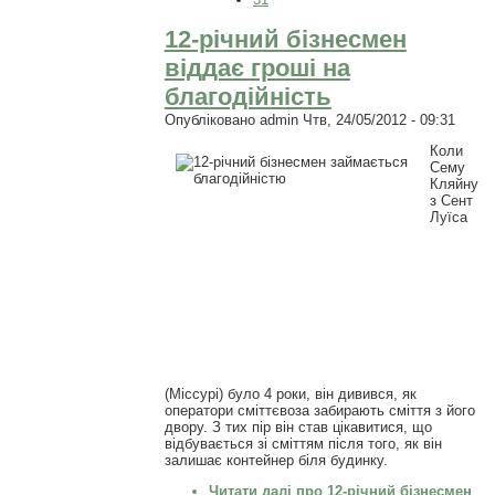
12-річний бізнесмен
віддає гроші на
благодійність
Опубліковано
admin
Чтв, 24/05/2012 - 09:31
Коли
Сему
Кляйну
з Сент
Луїса
(Міссурі) було 4 роки, він дивився, як
оператори сміттєвоза забирають сміття з його
двору. З тих пір він став цікавитися, що
відбувається зі сміттям після того, як він
залишає контейнер біля будинку.
Читати далі
про 12-річний бізнесмен