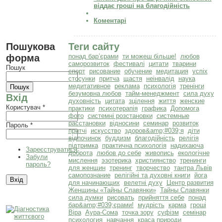
віддає гроші на благодійність
Коментарі
Пошукова
Теги сайту
форма
понад бар’єрами
ти можеш більше!
любов
саморозвиток
фестивалі
цитати
тварини
Пошук
спорт
рисование
обучение
медитация
успіх
стосунки
притча
щастя
неінвалід
наука
медитативное
реклама
психологія
тренінги
безумовна любов
тайм-менеджмент
сила духу
Вхід
духовність
цитата
зцілення
життя
женские
Користувач
*
практики
психотерапія
графика
Допомога
фото
системні розстановки
системные
расстановки
відносини
семинар
розвиток
Пароль
*
притчі
искусство
здоров&amp;#039;я
діти
відпочинок
буддизм
благодійність
релігія
підтримка
практична психологія
надихаюча
Зареєструватися
доброта
любов до себе
живопись
екологічне
Забули
мислення
эзотерика
християнство
тренинги
пароль?
для женщин
тренинг
творчество
тантра Львів
самопознание
релігійні та духовні книги
йога
для начинающих
велетні духу
Центр развития
Женщины «Тайны Славянки»
Тайны Славянки
сила думки
рисовать
прийняття себе
понад
бар&amp;#039;єрами!
мудрість
карма
гроші
Віра
Аура-Сома
точка зору
суфізм
семінар
психология
навчання
краса природи