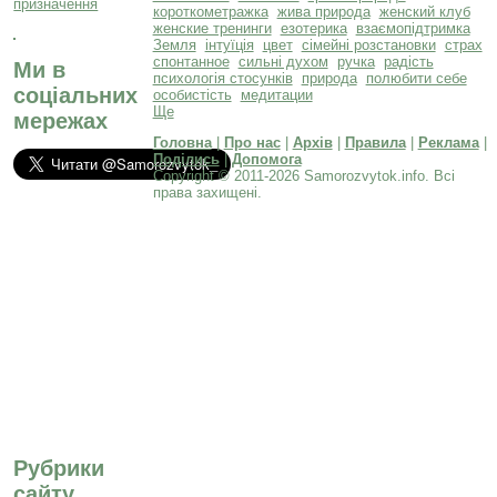
короткометражка
жива природа
женский клуб
женские тренинги
езотерика
взаємопідтримка
Земля
інтуїція
цвет
сімейні розстановки
страх
спонтанное
сильні духом
ручка
радість
Ми в
психологія стосунків
природа
полюбити себе
соціальних
особистість
медитации
Ще
мережах
Головна
|
Про нас
|
Архів
|
Правила
|
Реклама
|
Поділись
|
Допомога
Copyright © 2011-2026 Samorozvytok.info. Всі
права захищені.
Рубрики
сайту