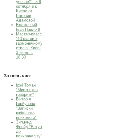
уровне)" - 5-6
октября в г.
Киеве от
Евгении
Адамовой
Блаженний
Іван Павло ІІ
Мастер-класс
"10 шагов к
гармоничному
стилю" Киев.
3 июля в
18.30
За весь час:
Іржі Томан
"Мистецтво
говорити"
Вікторія
Горбунова
"Записки
шкільного
психолога"
Зиґмунд
Фройд "Вступ
до
психоаналізу"