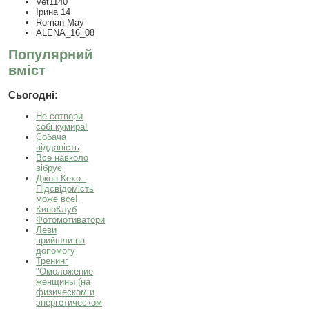
Vet1140
Ірина 14
Roman May
ALENA_16_08
Популярний
вміст
Сьогодні:
Не сотвори
собі кумира!
Собача
відданість
Все навколо
вібрує
Джон Кехо -
Підсвідомість
може все!
КиноКлуб
Фотомотиватори
Леви
прийшли на
допомогу
Тренинг
"Омоложение
женщины (на
физическом и
энергетическом