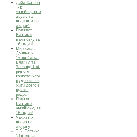
Дейл Карнегі
"Як
завойовувати
друзів та
впливати на
людей"
Поліглот.
Вивчимо
італійську за
16 годин!
Мирослав
Дочинець
"Многії літа.
Благії літа.
Заповіді 104-
річного
карпатського
мудреця - як
жити довго в
щасті і
радості"
Поліглот.
Вивчимо
англійську за
16 годин!
Чакри і їх
вплив на
людину
Т.Б. Партико
"Загальна