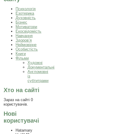
Психологія
Езотерика
Духовність
Бізнес
Мотиватори
Екосвідомість
Навчання
Здоров’я
Неймовірне
Особистість
Книги
Фільми
Художні
Документальні
Англомовні
із
субтитрами
Хто на сайті
Зараз на сайті 0
користувачів.
Нові
користувачі
Hatamary