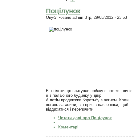
Поцілунок
Опубліковано
admin
Втр, 29/05/2012 - 23:53
Він тільки що врятував собаку з пожежі, виніс
її з палаючого будинку у двір.
А потім продовжив боротьбу з вогнем. Коли
вогонь загасили, він присів навпочіпки, щоб
віддихатися і перепочити.
Читати далі
про Поцілунок
Коментарі