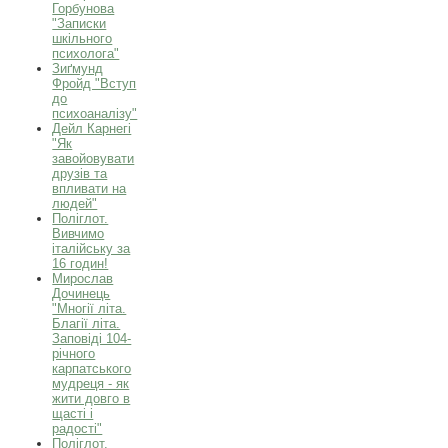
Горбунова
"Записки
шкільного
психолога"
Зиґмунд
Фройд "Вступ
до
психоаналізу"
Дейл Карнегі
"Як
завойовувати
друзів та
впливати на
людей"
Поліглот.
Вивчимо
італійську за
16 годин!
Мирослав
Дочинець
"Многії літа.
Благії літа.
Заповіді 104-
річного
карпатського
мудреця - як
жити довго в
щасті і
радості"
Поліглот.