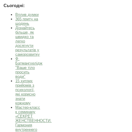
Сьогодні:
Вплив думки
365 притч на
щодень
Дізнайтесь
більше, як
швидко та
легко
досягнути
результатів у
саморозвитку
Ф.
Батмангхелідж
"Ваше тіло
просить
води"
15 хитрих
прийомів з
психології,
які корисно
знати
кожному
Мастер-класс
к семинару
«СЕКРЕТ
ЖЕНСТВЕННОСТИ.
Гармония
внутреннего