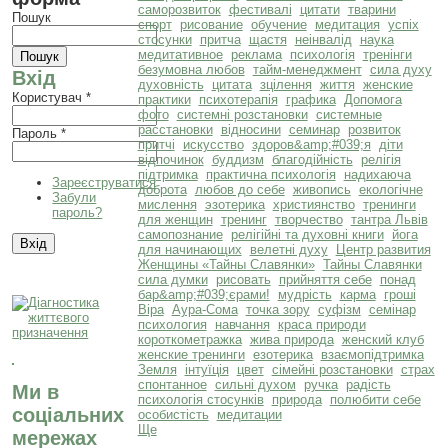
саморозвиток
фестивалі
цитати
тварини
Пошук
спорт
рисование
обучение
медитация
успіх
стосунки
притча
щастя
неінвалід
наука
медитативное
реклама
психологія
тренінги
безумовна любов
тайм-менеджмент
сила духу
Вхід
духовність
цитата
зцілення
життя
женские
Користувач
*
практики
психотерапія
графика
Допомога
фото
системні розстановки
системные
расстановки
відносини
семинар
розвиток
Пароль
*
притчі
искусство
здоров&amp;#039;я
діти
відпочинок
буддизм
благодійність
релігія
підтримка
практична психологія
надихаюча
Зареєструватися
доброта
любов до себе
живопись
екологічне
Забули
мислення
эзотерика
християнство
тренинги
пароль?
для женщин
тренинг
творчество
тантра Львів
самопознание
релігійні та духовні книги
йога
для начинающих
велетні духу
Центр развития
Женщины «Тайны Славянки»
Тайны Славянки
сила думки
рисовать
прийняття себе
понад
бар&amp;#039;єрами!
мудрість
карма
гроші
Віра
Аура-Сома
точка зору
суфізм
семінар
психология
навчання
краса природи
короткометражка
жива природа
женский клуб
женские тренинги
езотерика
взаємопідтримка
Земля
інтуїція
цвет
сімейні розстановки
страх
спонтанное
сильні духом
ручка
радість
Ми в
психологія стосунків
природа
полюбити себе
соціальних
особистість
медитации
Ще
мережах