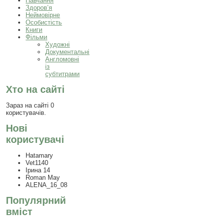
Навчання
Здоров’я
Неймовірне
Особистість
Книги
Фільми
Художні
Документальні
Англомовні
із
субтитрами
Хто на сайті
Зараз на сайті 0
користувачів.
Нові
користувачі
Hatamary
Vet1140
Ірина 14
Roman May
ALENA_16_08
Популярний
вміст