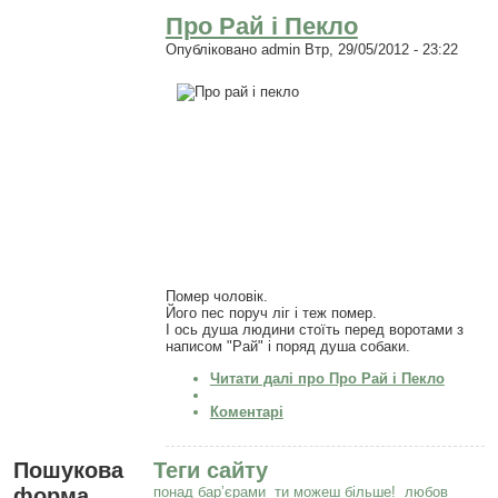
Про Рай і Пекло
Опубліковано
admin
Втр, 29/05/2012 - 23:22
Помер чоловік.
Його пес поруч ліг і теж помер.
І ось душа людини стоїть перед воротами з
написом "Рай" і поряд душа собаки.
Читати далі
про Про Рай і Пекло
Коментарі
Пошукова
Теги сайту
форма
понад бар’єрами
ти можеш більше!
любов