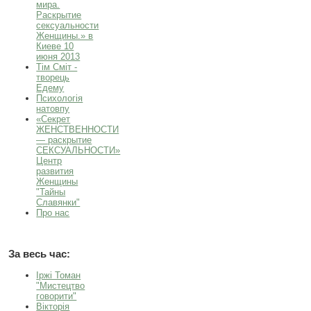
мира.
Раскрытие
сексуальности
Женщины.» в
Киеве 10
июня 2013
Тім Сміт -
творець
Едему
Психологія
натовпу
«Секрет
ЖЕНСТВЕННОСТИ
— раскрытие
СЕКСУАЛЬНОСТИ»
Центр
развития
Женщины
"Тайны
Славянки"
Про нас
За весь час:
Іржі Томан
"Мистецтво
говорити"
Вікторія