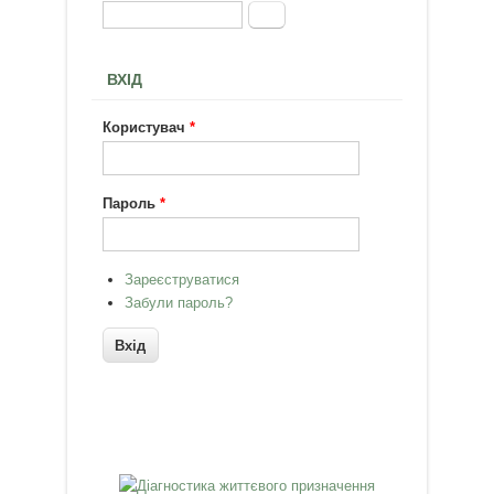
Пошук
Пошукова форма
ВХІД
Користувач
*
Пароль
*
Зареєструватися
Забули пароль?