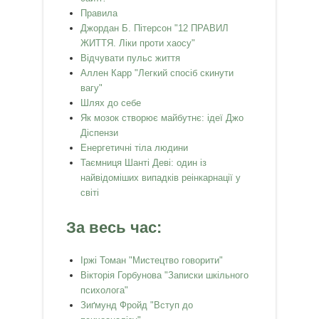
Правила
Джордан Б. Пітерсон "12 ПРАВИЛ
ЖИТТЯ. Ліки проти хаосу"
Відчувати пульс життя
Аллен Карр "Легкий спосiб скинути
вагу"
Шлях до себе
Як мозок створює майбутнє: ідеї Джо
Діспензи
Енергетичні тіла людини
Таємниця Шанті Деві: один із
найвідоміших випадків реінкарнації у
світі
За весь час:
Іржі Томан "Мистецтво говорити"
Вікторія Горбунова "Записки шкільного
психолога"
Зиґмунд Фройд "Вступ до