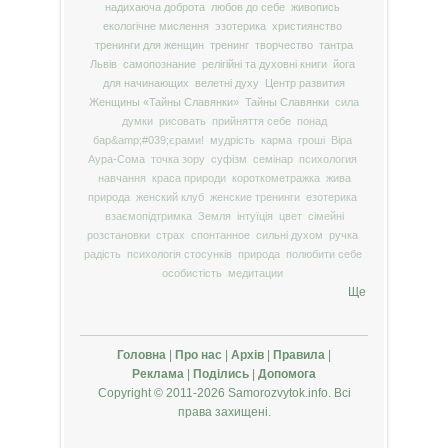
надихаюча доброта
любов до себе
живопись
екологічне мислення
эзотерика
християнство
тренинги для женщин
тренинг
творчество
тантра
Львів
самопознание
релігійні та духовні книги
йога
для начинающих
велетні духу
Центр развития
Женщины «Тайны Славянки»
Тайны Славянки
сила
думки
рисовать
прийняття себе
понад
бар&amp;#039;єрами!
мудрість
карма
гроші
Віра
Аура-Сома
точка зору
суфізм
семінар
психология
навчання
краса природи
короткометражка
жива
природа
женский клуб
женские тренинги
езотерика
взаємопідтримка
Земля
інтуїція
цвет
сімейні
розстановки
страх
спонтанное
сильні духом
ручка
радість
психологія стосунків
природа
полюбити себе
особистість
медитации
Ще
Головна
|
Про нас
|
Архів
|
Правила
|
Реклама
|
Поділись
|
Допомога
Copyright © 2011-2026 Samorozvytok.info. Всі
права захищені.