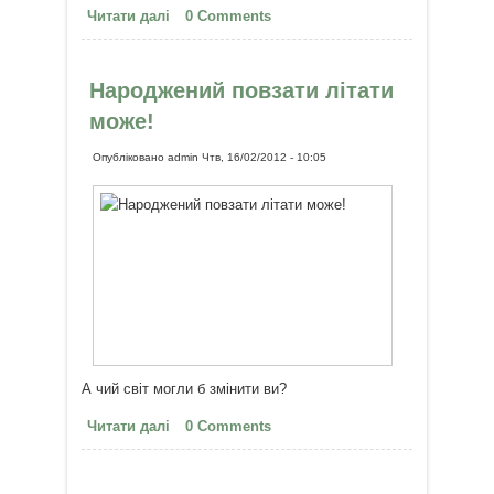
Читати далі
про Ласкаво просимо на Землю!
0 Comments
Народжений повзати літати
може!
Опубліковано
admin
Чтв, 16/02/2012 - 10:05
А чий світ могли б змінити ви?
Читати далі
про Народжений повзати літати
0 Comments
може!