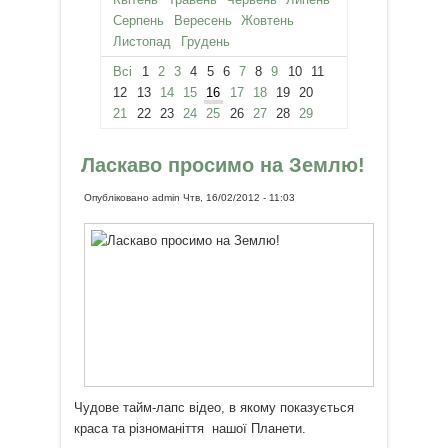
Серпень
Вересень
Жовтень
Листопад
Грудень
Всі
1
2
3
4
5
6
7
8
9
10
11
12
13
14
15
16
17
18
19
20
21
22
23
24
25
26
27
28
29
Ласкаво просимо на Землю!
Опубліковано
admin
Чтв, 16/02/2012 - 11:03
Чудове тайм-лапс відео, в якому показується
краса та різноманіття нашої Планети.