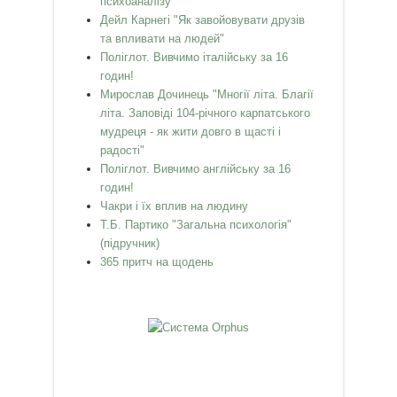
психоаналізу"
Дейл Карнегі "Як завойовувати друзів
та впливати на людей"
Поліглот. Вивчимо італійську за 16
годин!
Мирослав Дочинець "Многії літа. Благії
літа. Заповіді 104-річного карпатського
мудреця - як жити довго в щасті і
радості"
Поліглот. Вивчимо англійську за 16
годин!
Чакри і їх вплив на людину
Т.Б. Партико "Загальна психологія"
(підручник)
365 притч на щодень