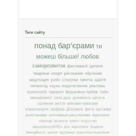
Теги сайту
понад бар’єрами
ти
можеш більше!
любов
саморозвиток
фестивалі
цитати
тварини
спорт
рисование
обучение
медитация
успіх
стосунки
притча
щастя
неінвалід
наука
медитативное
реклама
психологія
тренінги
безумовна любов
тайм-
менеджмент
сила духу
духовність
цитата
зцілення
життя
женские практики
психотерапія
графика
Допомога
фото
системні
розстановки
системные расстановки
відносини
семинар
розвиток
притчі
искусство
здоров&amp;#039;я
діти
відпочинок
буддизм
благодійність
релігія
підтримка
практична психологія