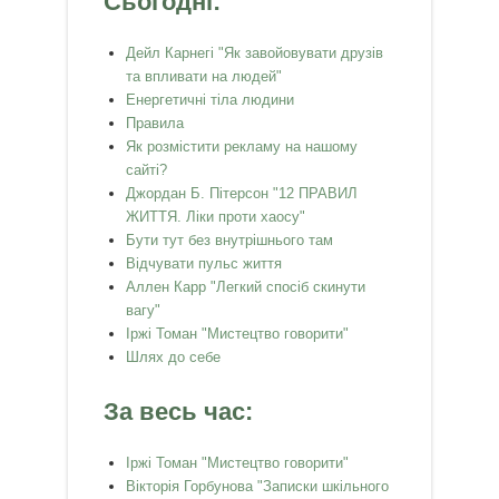
Сьогодні:
Дейл Карнегі "Як завойовувати друзів
та впливати на людей"
Енергетичні тіла людини
Правила
Як розмістити рекламу на нашому
сайті?
Джордан Б. Пітерсон "12 ПРАВИЛ
ЖИТТЯ. Ліки проти хаосу"
Бути тут без внутрішнього там
Відчувати пульс життя
Аллен Карр "Легкий спосiб скинути
вагу"
Іржі Томан "Мистецтво говорити"
Шлях до себе
За весь час:
Іржі Томан "Мистецтво говорити"
Вікторія Горбунова "Записки шкільного