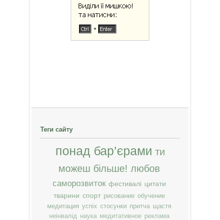
Теги сайту
понад бар’єрами
ти
можеш більше!
любов
саморозвиток
фестивалі
цитати
тварини
спорт
рисование
обучение
медитация
успіх
стосунки
притча
щастя
неінвалід
наука
медитативное
реклама