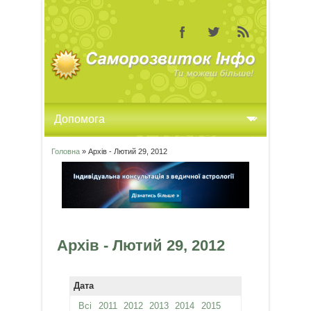
Головна
» Архів - Лютий 29, 2012
Ви є тут
Архів - Лютий 29, 2012
Дата
Всі
2011
2012
2013
2014
2015