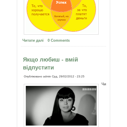
Читати далі
про Знайди себе
0 Comments
Якщо любиш - вмій
відпустити
Опубліковано
admin
Срд, 29/02/2012 - 23:25
Чи