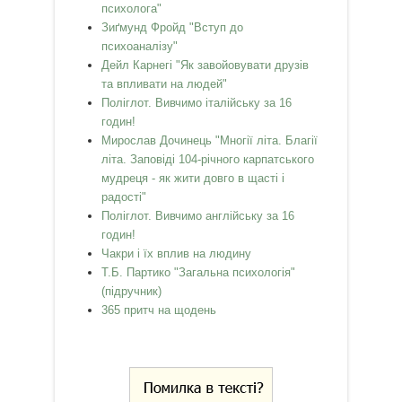
психолога"
Зиґмунд Фройд "Вступ до
психоаналізу"
Дейл Карнегі "Як завойовувати друзів
та впливати на людей"
Поліглот. Вивчимо італійську за 16
годин!
Мирослав Дочинець "Многії літа. Благії
літа. Заповіді 104-річного карпатського
мудреця - як жити довго в щасті і
радості"
Поліглот. Вивчимо англійську за 16
годин!
Чакри і їх вплив на людину
Т.Б. Партико "Загальна психологія"
(підручник)
365 притч на щодень