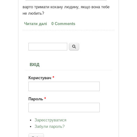
варто тримати кохану людину, якщо вона тебе
не любить?
Читати далі
про Якщо любиш - вмій
0 Comments
відпустити
Пошук
Пошукова форма
ВХІД
Користувач
*
Пароль
*
Зареєструватися
Забули пароль?