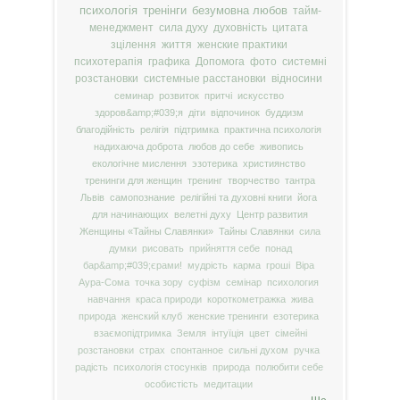
психологія
тренінги
безумовна любов
тайм-
менеджмент
сила духу
духовність
цитата
зцілення
життя
женские практики
психотерапія
графика
Допомога
фото
системні
розстановки
системные расстановки
відносини
семинар
розвиток
притчі
искусство
здоров&amp;#039;я
діти
відпочинок
буддизм
благодійність
релігія
підтримка
практична психологія
надихаюча доброта
любов до себе
живопись
екологічне мислення
эзотерика
християнство
тренинги для женщин
тренинг
творчество
тантра
Львів
самопознание
релігійні та духовні книги
йога
для начинающих
велетні духу
Центр развития
Женщины «Тайны Славянки»
Тайны Славянки
сила
думки
рисовать
прийняття себе
понад
бар&amp;#039;єрами!
мудрість
карма
гроші
Віра
Аура-Сома
точка зору
суфізм
семінар
психология
навчання
краса природи
короткометражка
жива
природа
женский клуб
женские тренинги
езотерика
взаємопідтримка
Земля
інтуїція
цвет
сімейні
розстановки
страх
спонтанное
сильні духом
ручка
радість
психологія стосунків
природа
полюбити себе
особистість
медитации