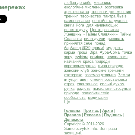
любов до себе
живопись
 мережах
екологічне мислення
эзотерика
християнство
тренинги для женщин
тренинг
творчество
тантра Львів
самопознание
релігійні та духовні
книги
йога
для начинающих
велетні духу
Центр развития
Женщины «Тайны Славянки»
Тайны
Славянки
сила думки
рисовать
прийняття себе
понад
бар&amp;#039;єрами!
мудрість
карма
гроші
Віра
Аура-Сома
точка
зору
суфізм
семінар
психология
навчання
краса природи
короткометражка
жива природа
женский клуб
женские тренинги
езотерика
взаємопідтримка
Земля
інтуїція
цвет
сімейні розстановки
страх
спонтанное
сильні духом
ручка
радість
психологія стосунків
природа
полюбити себе
особистість
медитации
Ще
Головна
|
Про нас
|
Архів
|
Правила
|
Реклама
|
Поділись
|
Допомога
Copyright © 2011-2026
Samorozvytok.info. Всі права
захищені.