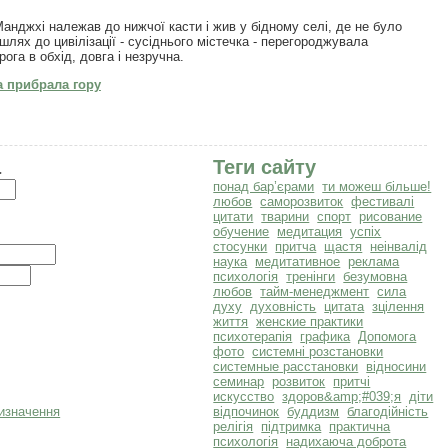
анджхі належав до нижчої касти і жив у бідному селі, де не було
 шлях до цивілізації - сусіднього містечка - перегороджувала
ога в обхід, довга і незручна.
 прибрала гору
а
Теги сайту
понад бар’єрами
ти можеш більше!
любов
саморозвиток
фестивалі
цитати
тварини
спорт
рисование
обучение
медитация
успіх
стосунки
притча
щастя
неінвалід
наука
медитативное
реклама
психологія
тренінги
безумовна
любов
тайм-менеджмент
сила
духу
духовність
цитата
зцілення
життя
женские практики
психотерапія
графика
Допомога
фото
системні розстановки
системные расстановки
відносини
семинар
розвиток
притчі
искусство
здоров&amp;#039;я
діти
відпочинок
буддизм
благодійність
релігія
підтримка
практична
психологія
надихаюча доброта