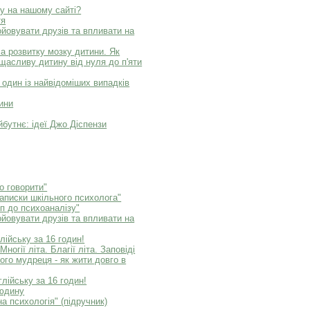
у на нашому сайті?
тя
ойовувати друзів та впливати на
а розвитку мозку дитини. Як
щасливу дитину від нуля до п'яти
 один із найвідоміших випадків
ини
бутнє: ідеї Джо Діспензи
о говорити"
Записки шкільного психолога"
п до психоаналізу"
ойовувати друзів та впливати на
лійську за 16 годин!
огії літа. Благії літа. Заповіді
кого мудреця - як жити довго в
лійську за 16 годин!
людину
а психологія" (підручник)