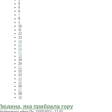
4
5
6
7
8
9
10
11
12
13
14
15
16
17
18
19
20
21
22
23
24
25
26
27
28
29
Людина, яка прибрала гору
Опубліковано
admin
Пн, 27/02/2012 - 17:43