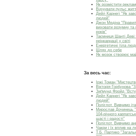
Як розмістити реклам
Відчувати пульс жит
Дейл Карнегі "Як зав
людей"
Джон Медіна "Правил
виховати розумну та 
років"
Таємниця Шанті Деві:
реінкарнації у світі
Енергетичні тіла люд
Шлях до себе
Як мозок створює май
За весь час:
Іржі Томан "Мистецтв
Вікторія Горбунова "
Зиґмунд Фройд "Всту
Дейл Карнегі "Як зав
людей"
Поліглот. Вивчимо іта
Мирослав Дочинець "Мн
104-річного карпатсь
щасті і радості"
Поліглот. Вивчимо анг
Чакри і їх вплив на 
Т.Б. Партико "Загальн