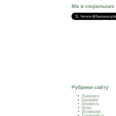
Ми в соціальних
Рубрики сайту
Психологія
Езотерика
Духовність
Бізнес
Мотиватори
Екосвідомість