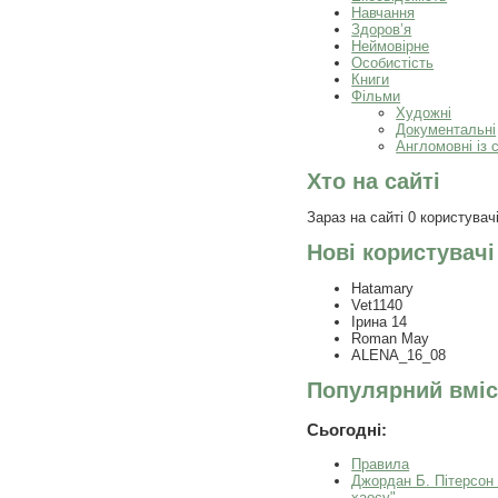
Навчання
Здоров’я
Неймовірне
Особистість
Книги
Фільми
Художні
Документальні
Англомовні із 
Хто на сайті
Зараз на сайті 0 користувачі
Нові користувачі
Hatamary
Vet1140
Ірина 14
Roman May
ALENA_16_08
Популярний вміс
Сьогодні:
Правила
Джордан Б. Пітерсон
хаосу"