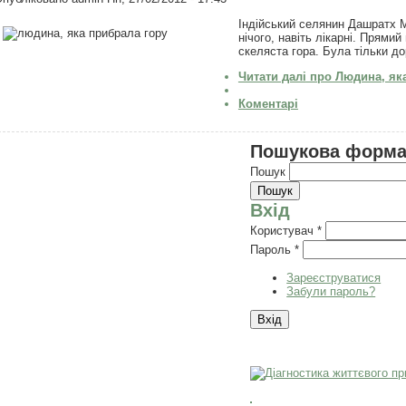
Індійський селянин Дашратх М
нічого, навіть лікарні. Прямий
скеляста гора. Була тільки дор
Читати далі
про Людина, яка
Коментарі
Пошукова форм
Пошук
Вхід
Користувач
*
Пароль
*
Зареєструватися
Забули пароль?