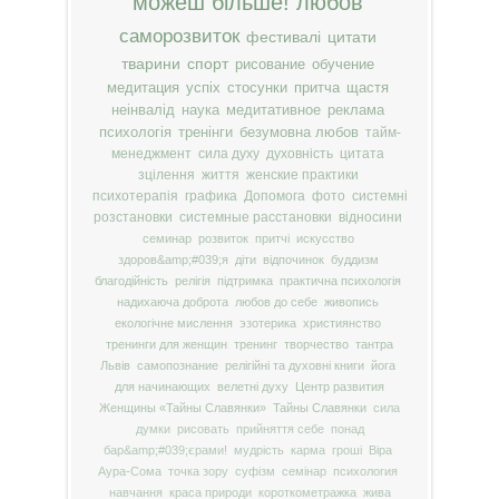
можеш більше!
любов
саморозвиток
фестивалі
цитати
тварини
спорт
рисование
обучение
медитация
успіх
стосунки
притча
щастя
неінвалід
наука
медитативное
реклама
психологія
тренінги
безумовна любов
тайм-
менеджмент
сила духу
духовність
цитата
зцілення
життя
женские практики
психотерапія
графика
Допомога
фото
системні
розстановки
системные расстановки
відносини
семинар
розвиток
притчі
искусство
здоров&amp;#039;я
діти
відпочинок
буддизм
благодійність
релігія
підтримка
практична психологія
надихаюча доброта
любов до себе
живопись
екологічне мислення
эзотерика
християнство
тренинги для женщин
тренинг
творчество
тантра
Львів
самопознание
релігійні та духовні книги
йога
для начинающих
велетні духу
Центр развития
Женщины «Тайны Славянки»
Тайны Славянки
сила
думки
рисовать
прийняття себе
понад
бар&amp;#039;єрами!
мудрість
карма
гроші
Віра
Аура-Сома
точка зору
суфізм
семінар
психология
навчання
краса природи
короткометражка
жива