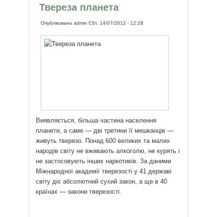
Твереза планета
Опубліковано
admin
Сбт, 14/07/2012 - 12:28
Виявляється, більша частина населення
планети, а саме — дві третини її мешканців —
живуть тверезо. Понад 600 великих та малих
народів світу не вживають алкоголю, не курять і
не застосовують інших наркотиків. За даними
Міжнародної академії тверезості у 41 державі
світу діє абсолютний сухий закон, а ще в 40
країнах — закони тверезості.