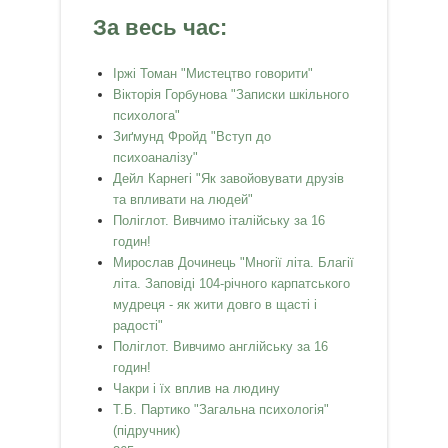
За весь час:
Іржі Томан "Мистецтво говорити"
Вікторія Горбунова "Записки шкільного
психолога"
Зиґмунд Фройд "Вступ до
психоаналізу"
Дейл Карнегі "Як завойовувати друзів
та впливати на людей"
Поліглот. Вивчимо італійську за 16
годин!
Мирослав Дочинець "Многії літа. Благії
літа. Заповіді 104-річного карпатського
мудреця - як жити довго в щасті і
радості"
Поліглот. Вивчимо англійську за 16
годин!
Чакри і їх вплив на людину
Т.Б. Партико "Загальна психологія"
(підручник)