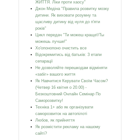
ЖИТТЯ. Ліки проти хаосу"
Джон Медіна "Правила розвитку мозку
дитини. Як виховати розумну та
щасливу дитину від нуля до п'яти
років"
Цикл передач "Ти можеш краще!/Ты
можешь лучше!"
Хо'опонопоно очистить все
Відокремитись від батьків: 3 етапи
сепарації
Не дозволяйте перешкодам відміняти
«забіг» вашого життя
Як Навчитися Керувати Своїм Часом?
(Четвер 16 квітня о 20.00) -
Безкоштовний Онлайн Семінар По
Саморозвитку!
Техніка 1+ або як організувати
саморозвиток на автопілоті
Любов, як прийняття
Як розмістити рекламу на нашому
сайті?