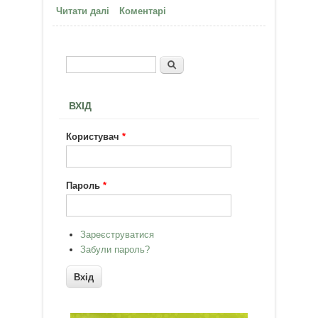
Читати далі
про Твереза планета
Коментарі
Пошук
Пошукова форма
ВХІД
Користувач
*
Пароль
*
Зареєструватися
Забули пароль?