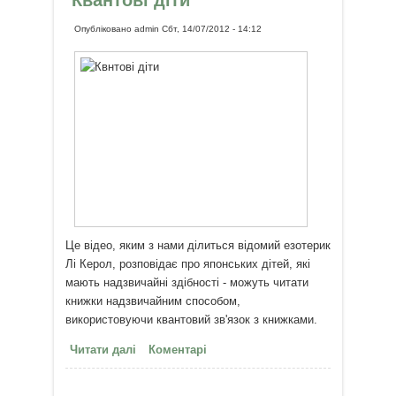
Квантові діти
Опубліковано
admin
Сбт, 14/07/2012 - 14:12
Це відео, яким з нами ділиться відомий езотерик
Лі Керол, розповідає про японських дітей, які
мають надзвичайні здібності - можуть читати
книжки надзвичайним способом,
використовуючи квантовий зв'язок з книжками.
Читати далі
про Квантові діти
Коментарі