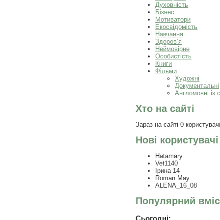
Духовність
Бізнес
Мотиватори
Екосвідомість
Навчання
Здоров’я
Неймовірне
Особистість
Книги
Фільми
Художні
Документальні
Англомовні із 
Хто на сайті
Зараз на сайті 0 користувачі
Нові користувачі
Hatamary
Vet1140
Ірина 14
Roman May
ALENA_16_08
Популярний вміс
Сьогодні: