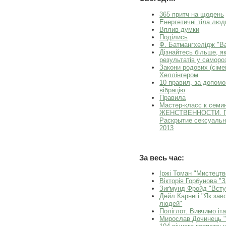
365 притч на щодень
Енергетичні тіла люд
Вплив думки
Поділись
Ф. Батмангхелідж "Ва
Дізнайтесь більше, я
результатів у саморо
Закони родових (сіме
Хеллінгером
10 правил, за допом
вібрацію
Правила
Мастер-класс к сем
ЖЕНСТВЕННОСТИ. Гар
Раскрытие сексуальн
2013
За весь час:
Іржі Томан "Мистецтв
Вікторія Горбунова "
Зиґмунд Фройд "Всту
Дейл Карнегі "Як зав
людей"
Поліглот. Вивчимо іта
Мирослав Дочинець "Мн