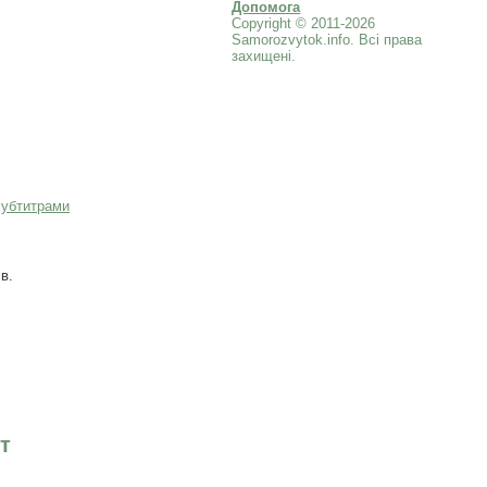
Допомога
Copyright © 2011-2026
Samorozvytok.info. Всі права
захищені.
субтитрами
в.
т