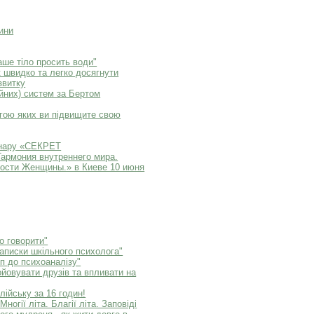
ини
ше тіло просить води"
к швидко та легко досягнути
звитку
йних) систем за Бертом
огою яких ви підвищите свою
инару «СЕКРЕТ
мония внутреннего мира.
ости Женщины.» в Киеве 10 июня
о говорити"
Записки шкільного психолога"
п до психоаналізу"
ойовувати друзів та впливати на
лійську за 16 годин!
огії літа. Благії літа. Заповіді