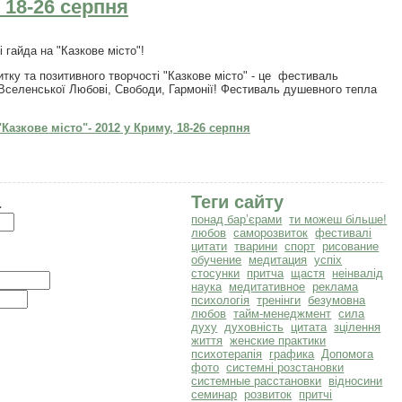
 18-26 серпня
 гайда на "Казкове місто"!
ку та позитивного творчості "Казкове місто" - це фестиваль
, Вселенської Любові, Свободи, Гармонії! Фестиваль душевного тепла
азкове місто"- 2012 у Криму, 18-26 серпня
а
Теги сайту
понад бар’єрами
ти можеш більше!
любов
саморозвиток
фестивалі
цитати
тварини
спорт
рисование
обучение
медитация
успіх
стосунки
притча
щастя
неінвалід
наука
медитативное
реклама
психологія
тренінги
безумовна
любов
тайм-менеджмент
сила
духу
духовність
цитата
зцілення
життя
женские практики
психотерапія
графика
Допомога
фото
системні розстановки
системные расстановки
відносини
семинар
розвиток
притчі