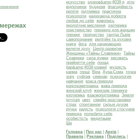
искусство
здоров&amp;#039;я
діти
відпочинок
буддизм
благодійність
релігія
підтримка
практична
психологія
надихаюча доброта
любов до себе
живопись
 мережах
екологічне мислення
эзотерика
християнство
тренинги для женщин
тренинг
творчество
тантра Львів
самопознание
релігійні та духовні
книги
йога
для начинающих
велетні духу
Центр развития
Женщины «Тайны Славянки»
Тайны
Славянки
сила думки
рисовать
прийняття себе
понад
бар&amp;#039;єрами!
мудрість
карма
гроші
Віра
Аура-Сома
точка
зору
суфізм
семінар
психология
навчання
краса природи
короткометражка
жива природа
женский клуб
женские тренинги
езотерика
взаємопідтримка
Земля
інтуїція
цвет
сімейні розстановки
страх
спонтанное
сильні духом
ручка
радість
психологія стосунків
природа
полюбити себе
особистість
медитации
Ще
Головна
|
Про нас
|
Архів
|
Правила
|
Реклама
|
Поділись
|