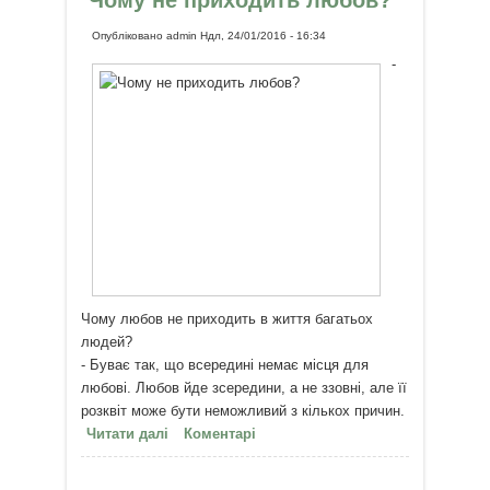
Чому не приходить любов?
Опубліковано
admin
Ндл, 24/01/2016 - 16:34
-
Чому любов не приходить в життя багатьох
людей?
- Буває так, що всередині немає місця для
любові. Любов йде зсередини, а не ззовні, але її
розквіт може бути неможливий з кількох причин.
Читати далі
про Чому не приходить любов?
Коментарі