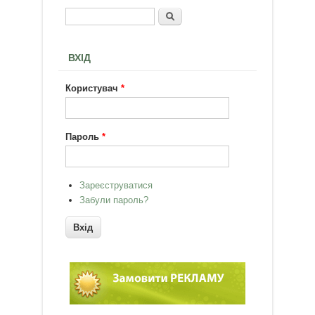
Пошук
Пошукова форма
ВХІД
Користувач
*
Пароль
*
Зареєструватися
Забули пароль?