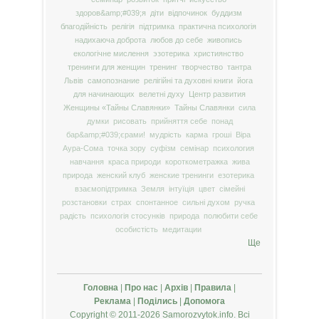
здоров&amp;#039;я
діти
відпочинок
буддизм
благодійність
релігія
підтримка
практична психологія
надихаюча доброта
любов до себе
живопись
екологічне мислення
эзотерика
християнство
тренинги для женщин
тренинг
творчество
тантра
Львів
самопознание
релігійні та духовні книги
йога
для начинающих
велетні духу
Центр развития
Женщины «Тайны Славянки»
Тайны Славянки
сила
думки
рисовать
прийняття себе
понад
бар&amp;#039;єрами!
мудрість
карма
гроші
Віра
Аура-Сома
точка зору
суфізм
семінар
психология
навчання
краса природи
короткометражка
жива
природа
женский клуб
женские тренинги
езотерика
взаємопідтримка
Земля
інтуїція
цвет
сімейні
розстановки
страх
спонтанное
сильні духом
ручка
радість
психологія стосунків
природа
полюбити себе
особистість
медитации
Ще
Головна
|
Про нас
|
Архів
|
Правила
|
Реклама
|
Поділись
|
Допомога
Copyright © 2011-2026 Samorozvytok.info. Всі