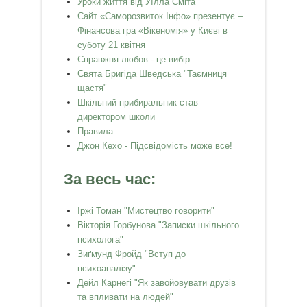
Уроки життя від Уїлла Сміта
Сайт «Саморозвиток.Інфо» презентує –
Фінансова гра «Вікеномія» у Києві в
суботу 21 квітня
Справжня любов - це вибір
Свята Бригіда Шведська "Таємниця
щастя"
Шкільний прибиральник став
директором школи
Правила
Джон Кехо - Підсвідомість може все!
За весь час:
Іржі Томан "Мистецтво говорити"
Вікторія Горбунова "Записки шкільного
психолога"
Зиґмунд Фройд "Вступ до
психоаналізу"
Дейл Карнегі "Як завойовувати друзів
та впливати на людей"