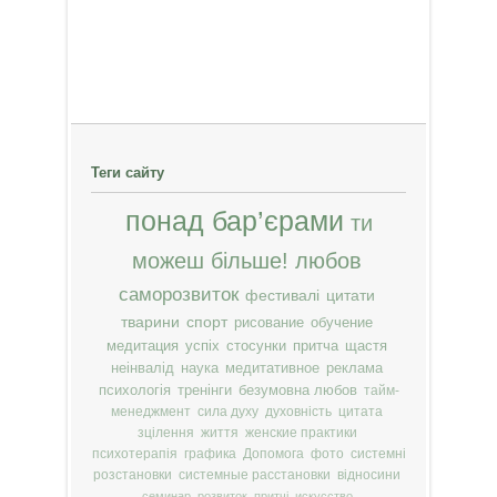
Теги сайту
понад бар’єрами
ти
можеш більше!
любов
саморозвиток
фестивалі
цитати
тварини
спорт
рисование
обучение
медитация
успіх
стосунки
притча
щастя
неінвалід
наука
медитативное
реклама
психологія
тренінги
безумовна любов
тайм-
менеджмент
сила духу
духовність
цитата
зцілення
життя
женские практики
психотерапія
графика
Допомога
фото
системні
розстановки
системные расстановки
відносини
семинар
розвиток
притчі
искусство