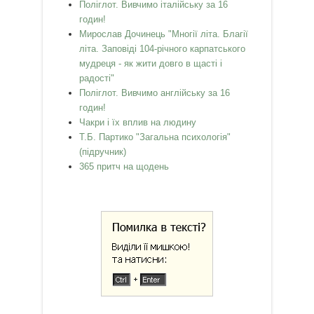
Поліглот. Вивчимо італійську за 16
годин!
Мирослав Дочинець "Многії літа. Благії
літа. Заповіді 104-річного карпатського
мудреця - як жити довго в щасті і
радості"
Поліглот. Вивчимо англійську за 16
годин!
Чакри і їх вплив на людину
Т.Б. Партико "Загальна психологія"
(підручник)
365 притч на щодень