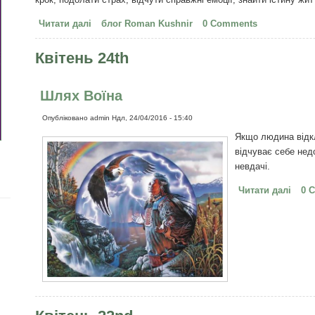
Читати далі
про Книги Романа Кушніра - паперові тренери у
блог Roman Kushnir
0 Comments
Квітень 24th
Шлях Воїна
Опубліковано
admin
Ндл, 24/04/2016 - 15:40
Якщо людина відкл
відчуває себе нед
невдачі.
Читати далі
про 
0 