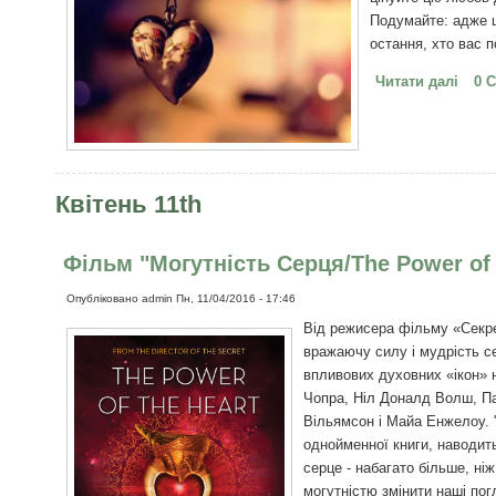
Подумайте: адже ц
остання, хто вас 
Читати далі
про 
0 
Квітень 11th
Фільм "Могутність Серця/The Power of 
Опубліковано
admin
Пн, 11/04/2016 - 17:46
Від режисера фільму «Секре
вражаючу силу і мудрість с
впливових духовних «ікон» н
Чопра, Ніл Доналд Волш, Па
Вільямсон і Майа Енжелоу. 
однойменної книги, наводит
серце - набагато більше, ніж
могутністю змінити наші погл