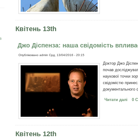
Квітень 13th
в
Джо Діспенза: наша свідомість вплива
Опубліковано
admin
Срд, 13/04/2016 - 20:15
Доктор Джо Діспен
почав досліджуват
наукової точки зор
свідомістю принес
документального 
Читати далі
про 
0 
на ре
Квітень 12th