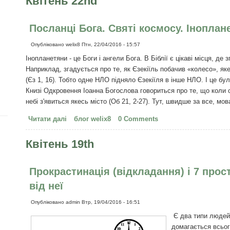
Квітень 22nd
Посланці Бога. Святі космосу. Іноплане
Опубліковано
welix8
Птн, 22/04/2016 - 15:57
Інопланетяни - це Боги і ангели Бога. В Біблії є цікаві місця, де 
Наприклад, згадується про те, як Єзекіїль побачив «колесо», як
(Єз 1, 16). Тобто одне НЛО підняло Єзекіїля в інше НЛО. І це бу
Книзі Одкровення Іоанна Богослова говориться про те, що коли с
небі з'явиться якесь місто (Об 21, 2-27). Тут, швидше за все, м
Читати далі
про Посланці Бога. Святі космосу. Інопланетяни -
блог welix8
0 Comments
Квітень 19th
Прокрастинація (відкладання) і 7 про
від неї
Опубліковано
admin
Втр, 19/04/2016 - 16:51
Є два типи людей
домагається всьог