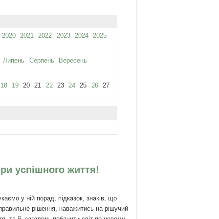
2020
2021
2022
2023
2024
2025
Липень
Серпень
Вересень
18
19
20
21
22
23
24
25
26
27
ери успішного життя!
аємо у ній порад, підказок, знаків, що
правильне рішення, наважитись на рішучий
тя, та й, загалом, побачити світ по-новому.