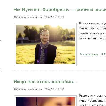
Нік Вуйчич: Хоробрість — робити щось
Опубліковано
admin
Втр, 12/04/2016 - 13:09
Життя австралійця
маючи рук та з одн
і катається на до
синів, вільно под
в
Читати далі
про 
0 
наві
о
Якщо вас хтось полюбив...
Опубліковано
admin
Втр, 12/04/2016 - 10:51
Якщо вас хтось по
якщо у відповідь п
цінуйте цю любов 