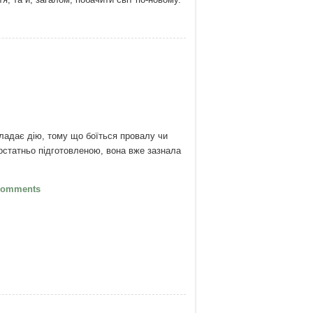
спішного життя!
адає дію, тому що боїться провалу чи
остатньо підготовленою, вона вже зазнала
Шлях Воїна
Comments