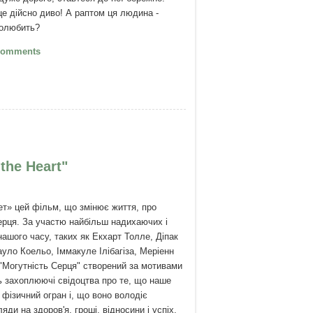
е дійсно диво! А раптом ця людина -
полюбить?
Якщо вас хтось полюбив...
Comments
the Heart"
т» цей фільм, що змінює життя, про
ерця. За участю найбільш надихаючих і
ашого часу, таких як Екхарт Толле, Діпак
уло Коельо, Іммакуле Ілібагіза, Меріенн
"Могутність Серця" створений за мотивами
ь захоплюючі свідоцтва про те, що наше
 фізичний огран і, що воно володіє
яди на здоров'я, гроші, відносини і успіх.