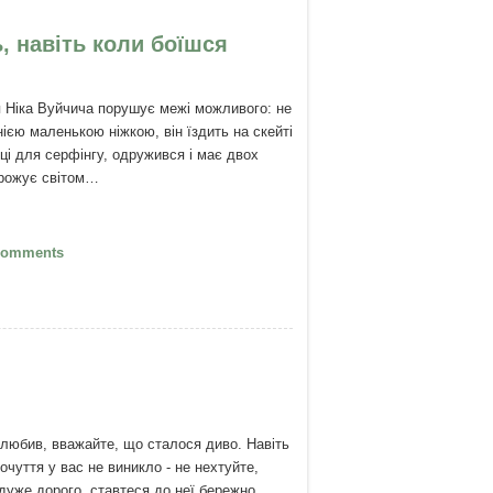
, навіть коли боїшся
 Ніка Вуйчича порушує межі можливого: не
ією маленькою ніжкою, він їздить на скейті
шці для серфінгу, одружився і має двох
орожує світом…
Нік Вуйчич: Хоробрість — робити щось,
Comments
ть коли боїшся
любив, вважайте, що сталося диво. Навіть
очуття у вас не виникло - не нехтуйте,
дуже дорого, ставтеся до неї бережно.