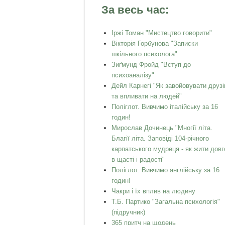
За весь час:
Іржі Томан "Мистецтво говорити"
Вікторія Горбунова "Записки
шкільного психолога"
Зиґмунд Фройд "Вступ до
психоаналізу"
Дейл Карнегі "Як завойовувати друзі
та впливати на людей"
Поліглот. Вивчимо італійську за 16
годин!
Мирослав Дочинець "Многії літа.
Благії літа. Заповіді 104-річного
карпатського мудреця - як жити довг
в щасті і радості"
Поліглот. Вивчимо англійську за 16
годин!
Чакри і їх вплив на людину
Т.Б. Партико "Загальна психологія"
(підручник)
365 притч на щодень