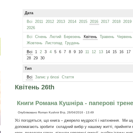
Дата
Всі
2011
2012
2013
2014
2015
2016
2017
2018
2019
2026
Всі
Січень
Лютий
Березень
Квітень
Травень
Червень
Жовтень
Листопад
Грудень
Всі
1
2
3
4
5
6
7
8
9
10
11
12
13
14
15
16
17
28
29
30
Тип
Всі
Запис у блозі
Стаття
Квітень 26th
Книги Романа Кушніра - паперові трен
Опубліковано
Roman Kushnir
Втр, 26/04/2016 - 13:49
Усі погодяться, що книга – джерело мудрості і натхнення. Ми шук
допомагають зробити складний вибір у нашому житті, прийняти 
крок, подолати страх, відчути справжні емоції, знайти істину жит