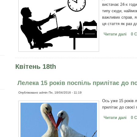
вистачає 24-х год
типу сюди, найімов
важливих справ, я
ця стаття як раз д
Читати далі
про П
0 
прав
Квітень 18th
Лелека 15 років поспіль прилітає до п
Опубліковано
admin
Пн, 18/04/2016 - 11:19
Ось уже 15 років 
прилітає до своєї 
Читати далі
про Л
0 
пора