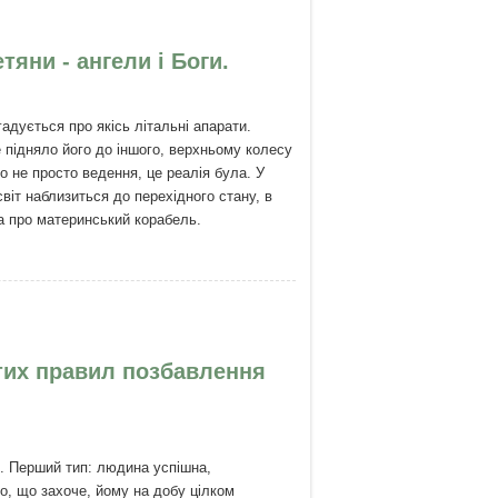
тяни - ангели і Боги.
згадується про якісь літальні апарати.
е підняло його до іншого, верхньому колесу
ло не просто ведення, це реалія була. У
віт наблизиться до перехідного стану, в
ова про материнський корабель.
 ангели і Боги.
стих правил позбавлення
. Перший тип: людина успішна,
о, що захоче, йому на добу цілком