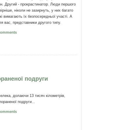
ин. Другий - прокрастинатор. Люди першого
ірніше, ніколи не зазирнуть, у них багато
кі вимагають їх безпосередньої участі. А
ля вас, представники другого типу.
рокрастинація (відкладання) і 7 простих
Comments
ил позбавлення від неї
ораненої подруги
лелека, долаючи 13 тисяч кілометрів,
пораненої подруги...
елека 15 років поспіль прилітає до
Comments
неної подруги