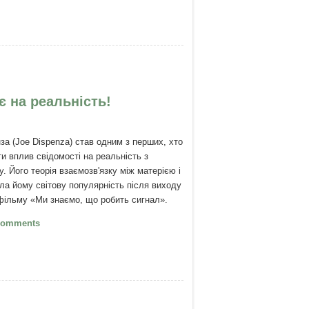
є на реальність!
за (Joe Dispenza) став одним з перших, хто
и вплив свідомості на реальність з
у. Його теорія взаємозв'язку між матерією і
ла йому світову популярність після виходу
фільму «Ми знаємо, що робить сигнал».
Джо Діспенза: наша свідомість впливає
Comments
альність!