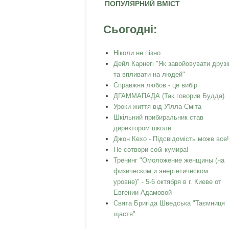
ПОПУЛЯРНИЙ ВМІСТ
Сьогодні:
Ніколи не пізно
Дейл Карнегі "Як завойовувати друзі
та впливати на людей"
Справжня любов - це вибір
ДГАММАПАДА (Так говорив Будда)
Уроки життя від Уїлла Сміта
Шкільний прибиральник став
директором школи
Джон Кехо - Підсвідомість може все!
Не сотвори собі кумира!
Тренинг "Омоложение женщины (на
физическом и энергетическом
уровне)" - 5-6 октября в г. Киеве от
Евгении Адамовой
Свята Бригіда Шведська "Таємниця
щастя"