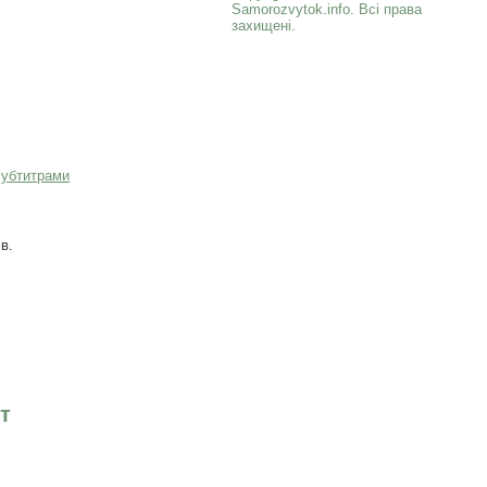
Samorozvytok.info. Всі права
захищені.
субтитрами
в.
т