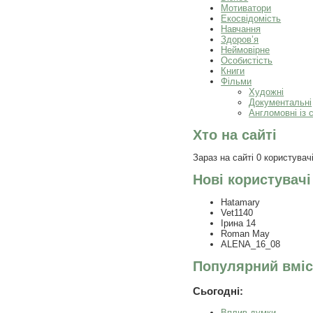
Мотиватори
Екосвідомість
Навчання
Здоров’я
Неймовірне
Особистість
Книги
Фільми
Художні
Документальні
Англомовні із 
Хто на сайті
Зараз на сайті 0 користувачі
Нові користувачі
Hatamary
Vet1140
Ірина 14
Roman May
ALENA_16_08
Популярний вміс
Сьогодні:
Вплив думки