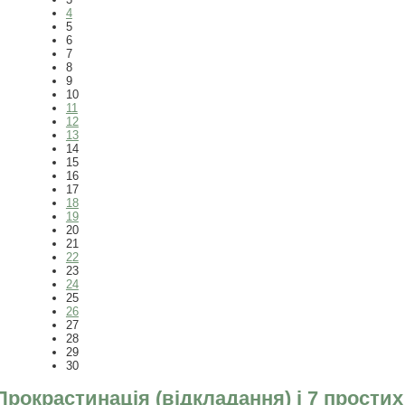
4
5
6
7
8
9
10
11
12
13
14
15
16
17
18
19
20
21
22
23
24
25
26
27
28
29
30
Прокрастинація (відкладання) і 7 прости