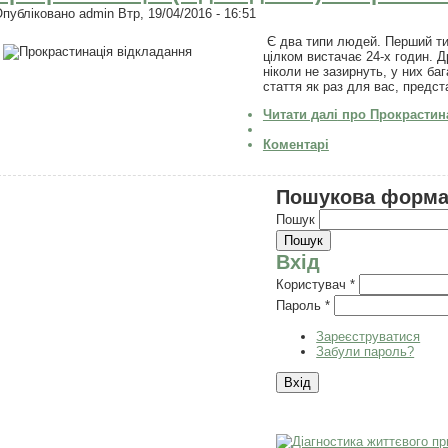
Опубліковано
admin
Втр, 19/04/2016 - 16:51
Є два типи людей. Перший ти
цілком вистачає 24-х годин. 
ніколи не зазирнуть, у них ба
стаття як раз для вас, предст
Читати далі
про Прокрастина
Коментарі
Пошукова форм
Пошук
Вхід
Користувач
*
Пароль
*
Зареєструватися
Забули пароль?