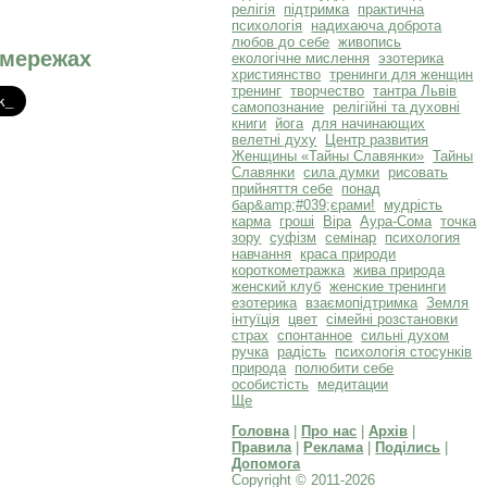
релігія
підтримка
практична
психологія
надихаюча доброта
любов до себе
живопись
 мережах
екологічне мислення
эзотерика
християнство
тренинги для женщин
тренинг
творчество
тантра Львів
самопознание
релігійні та духовні
книги
йога
для начинающих
велетні духу
Центр развития
Женщины «Тайны Славянки»
Тайны
Славянки
сила думки
рисовать
прийняття себе
понад
бар&amp;#039;єрами!
мудрість
карма
гроші
Віра
Аура-Сома
точка
зору
суфізм
семінар
психология
навчання
краса природи
короткометражка
жива природа
женский клуб
женские тренинги
езотерика
взаємопідтримка
Земля
інтуїція
цвет
сімейні розстановки
страх
спонтанное
сильні духом
ручка
радість
психологія стосунків
природа
полюбити себе
особистість
медитации
Ще
Головна
|
Про нас
|
Архів
|
Правила
|
Реклама
|
Поділись
|
Допомога
Copyright © 2011-2026