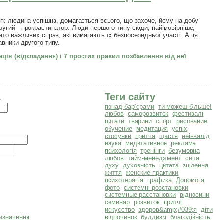
п: людина успішна, домагається всього, що захоче, йому на добу
Другий - прокрастинатор. Люди першого типу сюди, найімовірніше,
гато важливих справ, які вимагають їх безпосередньої участі. А ця
авники другого типу.
ція (відкладання) і 7 простих правил позбавлення від неї
а
Теги сайту
понад бар’єрами
ти можеш більше!
любов
саморозвиток
фестивалі
цитати
тварини
спорт
рисование
обучение
медитация
успіх
стосунки
притча
щастя
неінвалід
наука
медитативное
реклама
психологія
тренінги
безумовна
любов
тайм-менеджмент
сила
духу
духовність
цитата
зцілення
життя
женские практики
психотерапія
графика
Допомога
фото
системні розстановки
системные расстановки
відносини
семинар
розвиток
притчі
искусство
здоров&amp;#039;я
діти
відпочинок
буддизм
благодійність