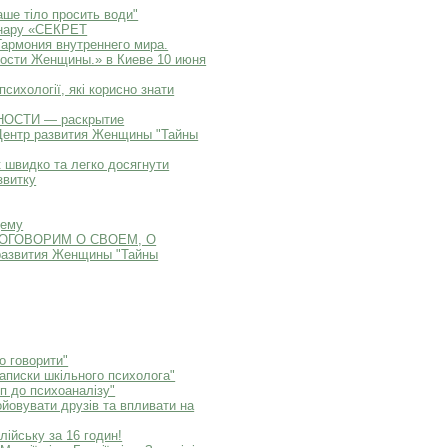
ше тіло просить води"
инару «СЕКРЕТ
мония внутреннего мира.
ости Женщины.» в Киеве 10 июня
психології, які корисно знати
НОСТИ — раскрытие
нтр развития Женщины "Тайны
к швидко та легко досягнути
звитку
дему
 ПОГОВОРИМ О СВОЕМ, О
звития Женщины "Тайны
о говорити"
Записки шкільного психолога"
п до психоаналізу"
ойовувати друзів та впливати на
лійську за 16 годин!