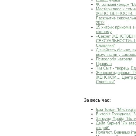
Ф. Батмангхелідж "Ва
Мастер-класс к сем
ЖЕНСТВЕННОСТИ. Гар
Раскрытие сексуальн
2013
15 хитрих прийомів з 
кожному
«Секрет ЖЕНСТВЕН
СЕКСУАЛЬНОСТИ» Це
Славянки"
Дізнайтесь більше, я
результатів у саморо
Психологія натовпу
Правила
Тім Сміт - творець Е
Женское здоровье.
ЖЕНСКОМ… Центр ра
Славянки"
За весь час:
Іржі Томан "Мистецтв
Вікторія Горбунова "
Зиґмунд Фройд "Всту
Дейл Карнегі "Як зав
людей"
Поліглот. Вивчимо іта