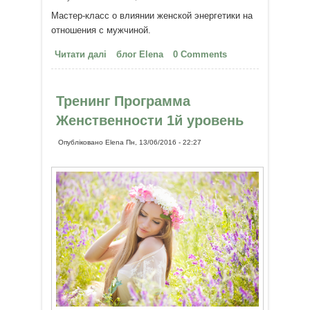
Мастер-класс о влиянии женской энергетики на
отношения с мужчиной.
Читати далі
про Мастер-класс "Владею и
блог Elena
0 Comments
Ведаю"
Тренинг Программа
Женственности 1й уровень
Опубліковано
Elena
Пн, 13/06/2016 - 22:27