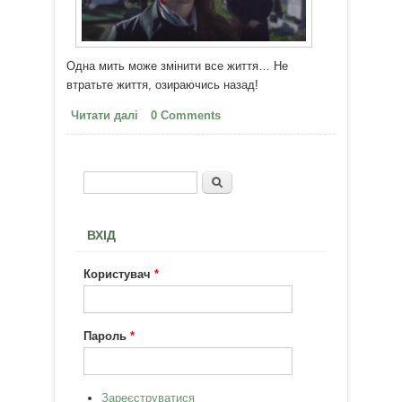
Одна мить може змінити все життя… Не
втратьте життя, озираючись назад!
Читати далі
про Не озирайтесь назад - життя
0 Comments
завжди попереду!
Пошук
Пошукова форма
ВХІД
Користувач
*
Пароль
*
Зареєструватися