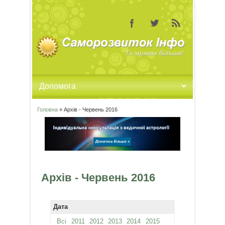
Головна
» Архів - Червень 2016
Ви є тут
Архів - Червень 2016
Дата
Всі
2011
2012
2013
2014
2015