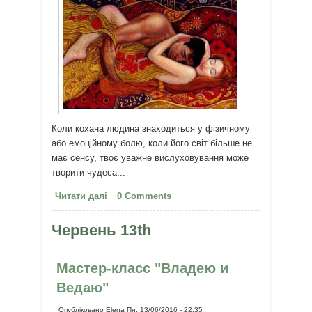
Коли кохана людина знаходиться у фізичному
або емоційному болю, коли його світ більше не
має сенсу, твоє уважне вислуховування може
творити чудеса...
Читати далі
про Як любити
0 Comments
Червень 13th
Мастер-класс "Владею и
Ведаю"
Опубліковано
Elena
Пн, 13/06/2016 - 22:35