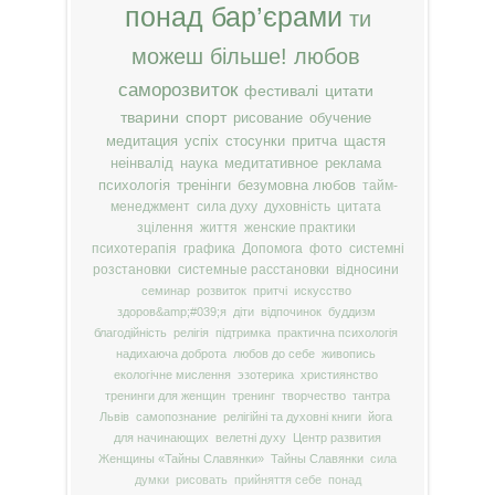
понад бар’єрами
ти
можеш більше!
любов
саморозвиток
фестивалі
цитати
тварини
спорт
рисование
обучение
медитация
успіх
стосунки
притча
щастя
неінвалід
наука
медитативное
реклама
психологія
тренінги
безумовна любов
тайм-
менеджмент
сила духу
духовність
цитата
зцілення
життя
женские практики
психотерапія
графика
Допомога
фото
системні
розстановки
системные расстановки
відносини
семинар
розвиток
притчі
искусство
здоров&amp;#039;я
діти
відпочинок
буддизм
благодійність
релігія
підтримка
практична психологія
надихаюча доброта
любов до себе
живопись
екологічне мислення
эзотерика
християнство
тренинги для женщин
тренинг
творчество
тантра
Львів
самопознание
релігійні та духовні книги
йога
для начинающих
велетні духу
Центр развития
Женщины «Тайны Славянки»
Тайны Славянки
сила
думки
рисовать
прийняття себе
понад