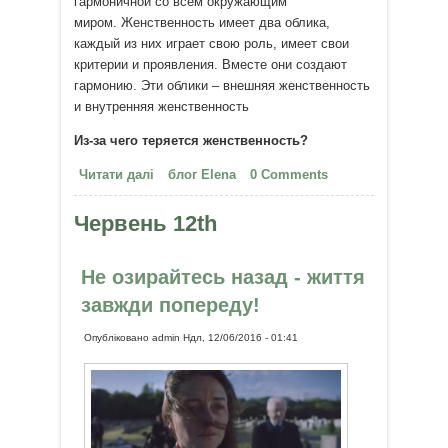
гармоничной со всем окружающим
миром. Женственность имеет два облика,
каждый из них играет свою роль, имеет свои
критерии и проявления. Вместе они создают
гармонию. Эти облики – внешняя женственность
и внутренняя женственность
Из-за чего теряется женственность?
Читати далі
про Мастер-класс "Секрет
блог Elena
0 Comments
Женственности"
Червень 12th
Не озирайтесь назад - життя
завжди попереду!
Опубліковано
admin
Ндл, 12/06/2016 - 01:41