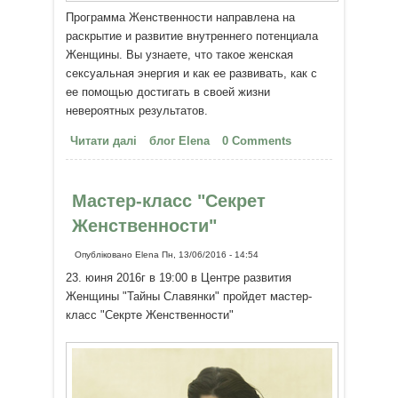
Программа Женственности направлена на
раскрытие и развитие внутреннего потенциала
Женщины. Вы узнаете, что такое женская
сексуальная энергия и как ее развивать, как с
ее помощью достигать в своей жизни
невероятных результатов.
Читати далі
про Тренинг Программа
блог Elena
0 Comments
Женственности 1й уровень
Мастер-класс "Секрет
Женственности"
Опубліковано
Elena
Пн, 13/06/2016 - 14:54
23. юиня 2016г в 19:00 в Центре развития
Женщины "Тайны Славянки" пройдет мастер-
класс "Секрте Женственности"