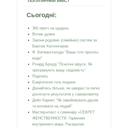
ПОПУЛЯРНИЙ ВМІСТ
Сьогодні:
365 притч на щодень
Вплив думки
Закони родових (сімейних) систем за
Бертом Хеллінгером
Ф. Батмангхелідж "Ваше тіло просить
води"
Річард Броуді "Психічні віруси. Як
програмують вашу свідомість"
Поділись
Енергетичні тіла людини
Дізнайтесь більше, як швидко та легко
досягнути результатів у саморозвитку
Дейл Карнегі "Як завойовувати друзів
та впливати на людей"
Мастер-класс к семинару «СЕКРЕТ
ЖЕНСТВЕННОСТИ. Гармония
внутреннего мира. Раскрытие