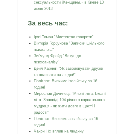
сексуальности Женщины.» в Киеве 10
июня 2013
За весь час:
Іржі Томан "Мистецтво говорити"
Вікторія Горбунова "Записки шкільного
психолога"
Зиґмунд Фройд "Вступ до
психоаналізу"
Дейл Карнегі "Як завойовувати друзів
та впливати на людей"
Поліглот. Вивчимо італійську за 16
годин!
Мирослав Дочинець "Многії літа. Благії
літа. Заповіді 104-річного карпатського
мудреця - як жити довго в щасті і
радості"
Поліглот. Вивчимо англійську за 16
годин!
Чакри і їх вплив на людину