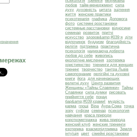
психологія
тренінги
безумовна
любов
тайм-менеджмент
сила
духу
духовність
цитата
зцілення
життя
женские практики
психотерапія
графика
Допомога
фото
системні розстановки
системные расстановки
відносини
семинар
розвиток
притчі
искусство
здоров&amp;#039;я
діти
відпочинок
буддизм
благодійність
релігія
підтримка
практична
психологія
надихаюча доброта
любов до себе
живопись
 мережах
екологічне мислення
эзотерика
християнство
тренинги для женщин
тренинг
творчество
тантра Львів
самопознание
релігійні та духовні
книги
йога
для начинающих
велетні духу
Центр развития
Женщины «Тайны Славянки»
Тайны
Славянки
сила думки
рисовать
прийняття себе
понад
бар&amp;#039;єрами!
мудрість
карма
гроші
Віра
Аура-Сома
точка
зору
суфізм
семінар
психология
навчання
краса природи
короткометражка
жива природа
женский клуб
женские тренинги
езотерика
взаємопідтримка
Земля
інтуїція
цвет
сімейні розстановки