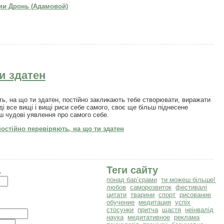
ии Дронь (Адамовой)
и здатен
ть, на що ти здатен, постійно закликають тебе створювати, виражати
ді все вищі і вищі риси себе самого, своє ще більш піднесене
ьш чудові уявлення про самого себе.
остійно перевіряють, на що ти здатен
а
Теги сайту
понад бар’єрами
ти можеш більше!
любов
саморозвиток
фестивалі
цитати
тварини
спорт
рисование
обучение
медитация
успіх
стосунки
притча
щастя
неінвалід
наука
медитативное
реклама