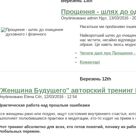
Березень 13th
Прощення - шлях до о
Опубліковано
admin
Ндл, 13/03/2016 - 2
Наскільки ми пробачимо інших 
Найкоротший шлях до очищенн
нас мстити, негайно відповіда
образи. Це навіть якось модно
Читати далі
про Прощення - 
Коментарі
Березень 12th
"Женщина Будущего" авторский тренинг 
Опубліковано
Elena
Сбт, 12/03/2016 - 12:54
Практическая работа над прошлым ошибками
се женщины рано или поздно, ищут состояния внутреннего счастья, кото
ыполняет полюбившиеся практики и медитации, кто-то ходит на прием к 
тот тренинг абсолютно для всех, кто готов понятий, почему не раб
глобальных перемен.