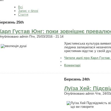
Всі
Запис у блозі
Стаття
Березень 25th
Карл Густав Юнг: поки зовнішнє превалю
Опубліковано
admin
Птн, 25/03/2016 - 21:14
Християнська культура виявил
людина залишилася незачеплено
християнин відстає у своїй душ
Читати далі
про Карл Густав
Коментарі
Березень 24th
Луїза Хей: Підсв
Опубліковано
admin
Чтв, 24/03/