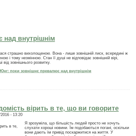
є над внутрішнім
ася страшно вихолощеною. Вона - лише зовнішній лиск, всередині ж
ю і тому незмінною. Стан її душі не відповідає зовнішній вірі,
і від зовнішнього розвитку.
 Юнг: поки зовнішнє превалює над внутрішнім
ідомість вірить в те, що ви говорите
2016 - 13:20
Я зрозуміла, що більшість людей просто не хочуть
слухати хороші новини. Їм подобаються погані, оскільки
вони дають їм привід поскаржитися на життя. У