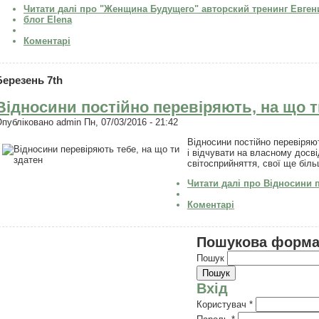
Читати далі
про "Женщина Будущего" авторский тренинг Евген
блог Elena
Коментарі
Березень 7th
Відносини постійно перевіряють, на що т
Опубліковано
admin
Пн, 07/03/2016 - 21:42
Відносини постійно перевіряю
і відчувати на власному досві
світосприйняття, свої ще біл
Читати далі
про Відносини п
Коментарі
Пошукова форм
Пошук
Вхід
Користувач
*