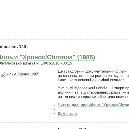
Березень 14th
Фільм "Хронос/Chronos" (1985)
Опубліковано
admin
Пн, 14/03/2016 - 00:15
Це грандіозний документальний фільм, 
це означає, що, крім розкішних кадрів,
і час - його основні динамічні складові.
У фільмі відображені найбільші твори пр
долини Гіза, від стародавніх храмів інк
на тлі цих грандіозних зберігачів незмінн
Читати далі
про Фільм "Хронос/Chrono
Коментарі