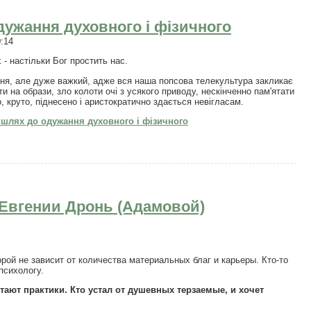
дужання духовного і фізичного
0:14
- настільки Бог простить нас.
я, але дуже важкий, адже вся наша попсова телекультура закликає
ти на образи, зло колоти очі з усякого приводу, нескінченно пам'ятати
, круто, піднесено і аристократично здається невігласам.
шлях до одужання духовного і фізичного
Евгении Дронь (Адамовой)
рой не зависит от количества материальных благ и карьеры. Кто-то
психологу.
отают практики. Кто устал от душевных терзаемые, и хочет