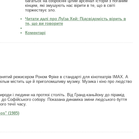
багатьох на озброєнні цілий арсенал історій з поганим
кінцем, які змушують нас вірити в те, що в світі
торжествує зло.
Читати далі
про Луїза Хей: Підсвідомість вірить в
те, що ви говорите
Коментарі
знятий режисером Роном Фріке в стандарті для кінотеатрів IMAX. А
 фільм містить ще й приголомшливу музику. Музика і кіно про людство
ироди і людини на протязі століть. Від Гранд-каньйону до пірамід
ів до Софійського собору. Показана динаміка зміни людського буття
ого течії часу.
s" (1985)