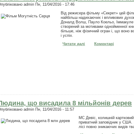
Опубліковано
admin
Пн, 11/04/2016 - 17:46
Від режисера фільму «Секрет» цей філь
найбільш надихаючих і впливових духовн
Доналд Волш, Пауло Коельо, Іммакуле І
створений за мотивами однойменної кни
більше, ніж фізичний огран і, що воно в
і успіх.
Читати далі
про Фільм "Могутність Се
Коментарі
Людина, що висадила 8 мільйонів дерев
Опубліковано
admin
Пн, 11/04/2016 - 11:57
MC Девіс, колишній картковий
приватний заповідник у США. З
лісі повно зникаючих видів тв