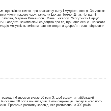
м, що змінює життя, про вражаючу силу і мудрість серця. За участю
их «ікон» нашого часу, таких як Екхарт Толле, Діпак Чопра, Ніл
лібагіза, Меріенн Вільямсон і Майа Енжелоу. "Могутність Серця"
ги, наводить захоплюючі свідоцтва про те, що наше серце - набагато
олодіє могутністю змінити наші погляди на здоров'я, гроші, відносини
рця/The Power of the Heart"
 гравець і бізнесмен вклав 90 млн $, щоб відкрити найбільший
а останні 20 років він висадив 8 млн саджанців і тепер в його його
арин. Програма розвитку заповідника розписана на 300 років.