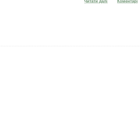
Читати далі
про Людина, що
Коментарі