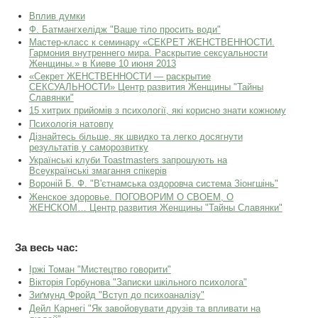
Вплив думки
Ф. Батмангхелідж "Ваше тіло просить води"
Мастер-класс к семинару «СЕКРЕТ ЖЕНСТВЕННОСТИ.
Гармония внутреннего мира. Раскрытие сексуальности
Женщины.» в Киеве 10 июня 2013
«Секрет ЖЕНСТВЕННОСТИ — раскрытие
СЕКСУАЛЬНОСТИ» Центр развития Женщины "Тайны
Славянки"
15 хитрих прийомів з психології, які корисно знати кожному
Психологія натовпу
Дізнайтесь більше, як швидко та легко досягнути
результатів у саморозвитку
Українські клуби Toastmasters запрошують на
Всеукраїнські змагання спікерів
Вороній Б. Ф. "В'єтнамська оздоровча система Зіонгшінь"
Женское здоровье. ПОГОВОРИМ О СВОЕМ, О
ЖЕНСКОМ… Центр развития Женщины "Тайны Славянки"
За весь час:
Іржі Томан "Мистецтво говорити"
Вікторія Горбунова "Записки шкільного психолога"
Зиґмунд Фройд "Вступ до психоаналізу"
Дейл Карнегі "Як завойовувати друзів та впливати на