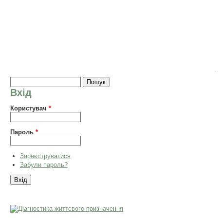
Пошукова форма
Пошук
Вхід
Користувач
*
Пароль
*
Зареєструватися
Забули пароль?