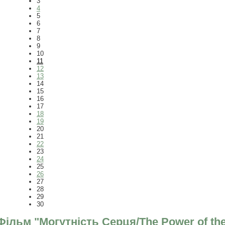
3
4
5
6
7
8
9
10
11
12
13
14
15
16
17
18
19
20
21
22
23
24
25
26
27
28
29
30
Фільм "Могутність Серця/The Power of the