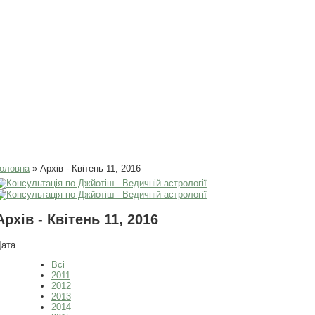
Ви є тут
оловна
» Архів - Квітень 11, 2016
Архів - Квітень 11, 2016
Дата
Всі
2011
2012
2013
2014