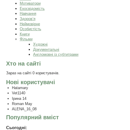
Мотиватори
Екосвідомість
Навчання
Здоров’я
Неймовірне
Особистість
Книги
Фільми
Художні
Документальні
Англомовні із субтитрами
Хто на сайті
Зараз на сайті 0 користувачів.
Нові користувачі
Hatamary
Vet1140
Ірина 14
Roman May
ALENA_16_08
Популярний вміст
Сьогодні: