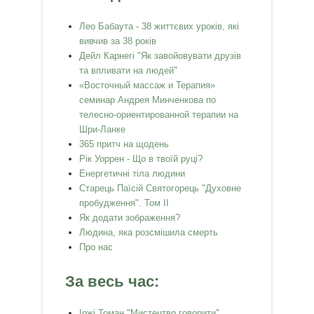
Лео Бабаута - 38 життєвих уроків, які
вивчив за 38 років
Дейл Карнегі "Як завойовувати друзів
та впливати на людей"
«Восточный массаж и Терапия»
семинар Андрея Минченкова по
телесно-ориентированной терапии на
Шри-Ланке
365 притч на щодень
Рік Уоррен - Що в твоїй руці?
Енергетичні тіла людини
Старець Паїсій Святогорець "Духовне
пробудження". Том ІІ
Як додати зображення?
Людина, яка розсмішила смерть
Про нас
За весь час:
Іржі Томан "Мистецтво говорити"