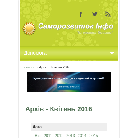
Головна
» Архів - Квітень 2016
Ви є тут
Архів - Квітень 2016
Дата
Всі
2011
2012
2013
2014
2015