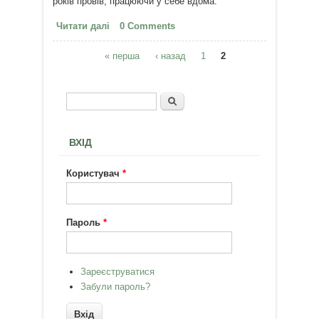
років провів, працюючи у себе вдома.
Читати далі
про Ефективна віддалена
0 Comments
робота: 10 порад від підприємця,
« перша
який пропрацював 8 років з
‹ назад
1
2
Сторінки
дому
Пошук
Пошукова форма
ВХІД
Користувач
*
Пароль
*
Зареєструватися
Забули пароль?