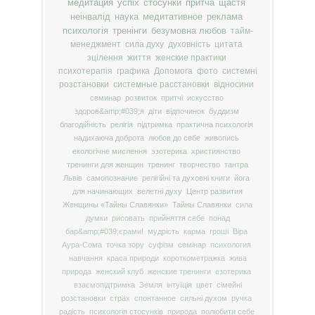
медитация
успіх
стосунки
притча
щастя
неінвалід
наука
медитативное
реклама
психологія
тренінги
безумовна любов
тайм-
менеджмент
сила духу
духовність
цитата
зцілення
життя
женские практики
психотерапія
графика
Допомога
фото
системні
розстановки
системные расстановки
відносини
семинар
розвиток
притчі
искусство
здоров&amp;#039;я
діти
відпочинок
буддизм
благодійність
релігія
підтримка
практична психологія
надихаюча доброта
любов до себе
живопись
екологічне мислення
эзотерика
християнство
тренинги для женщин
тренинг
творчество
тантра
Львів
самопознание
релігійні та духовні книги
йога
для начинающих
велетні духу
Центр развития
Женщины «Тайны Славянки»
Тайны Славянки
сила
думки
рисовать
прийняття себе
понад
бар&amp;#039;єрами!
мудрість
карма
гроші
Віра
Аура-Сома
точка зору
суфізм
семінар
психология
навчання
краса природи
короткометражка
жива
природа
женский клуб
женские тренинги
езотерика
взаємопідтримка
Земля
інтуїція
цвет
сімейні
розстановки
страх
спонтанное
сильні духом
ручка
радість
психологія стосунків
природа
полюбити себе