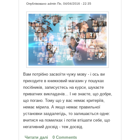
Опубліковано
admin
Пн, 04/04/2016 - 22:35
Вам потрібно засвоїти чужу мову - і ось ви
приходите в книжковий магазин у пошуках
посібників, записуєтесь на курси, шукаєте
приватних викладачів... І не знаєте, що добре,
що погано. Тому що у вас немає критеріїв,
немає мірила. А якщо немає правильної
установки заздалегідь, то залишається одне:
вчитися на помилках і потім втішати себе, що
негативний досвід - теж досвід.
Читати далі
про Як засвоїти чужу мову?
0 Comments