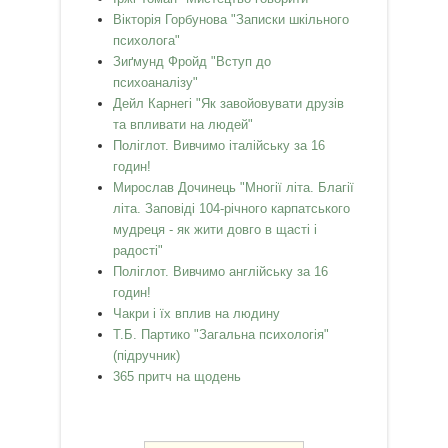
Вікторія Горбунова "Записки шкільного
психолога"
Зиґмунд Фройд "Вступ до
психоаналізу"
Дейл Карнегі "Як завойовувати друзів
та впливати на людей"
Поліглот. Вивчимо італійську за 16
годин!
Мирослав Дочинець "Многії літа. Благії
літа. Заповіді 104-річного карпатського
мудреця - як жити довго в щасті і
радості"
Поліглот. Вивчимо англійську за 16
годин!
Чакри і їх вплив на людину
Т.Б. Партико "Загальна психологія"
(підручник)
365 притч на щодень