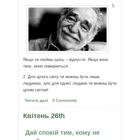
1.
Якщо ти любиш щось – відпусти. Якщо воно
твоє, воно повернеться.
2. Для цілого світу ти можеш бути лише
людиною, але для однієї людини ти можеш бути
цілим світом!
Читати далі
про 10 головних цитат Габрієля
0 Comments
Гарсіа Маркеса
Квітень 26th
Дай спокій тим, кому не