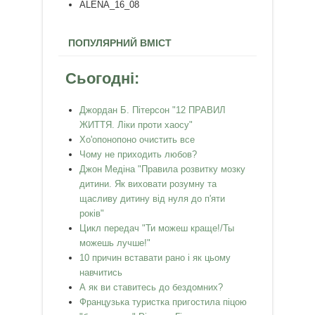
ALENA_16_08
ПОПУЛЯРНИЙ ВМІСТ
Сьогодні:
Джордан Б. Пітерсон "12 ПРАВИЛ
ЖИТТЯ. Ліки проти хаосу"
Хо'опонопоно очистить все
Чому не приходить любов?
Джон Медіна "Правила розвитку мозку
дитини. Як виховати розумну та
щасливу дитину від нуля до п'яти
років"
Цикл передач "Ти можеш краще!/Ты
можешь лучше!"
10 причин вставати рано і як цьому
навчитись
А як ви ставитесь до бездомних?
Французька туристка пригостила піцою