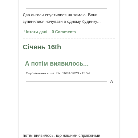
Два ангели спустилися на землю. Вони
зупинилися ночувати в одному будинку...
Читати далі
про Все не так, як здається
0 Comments
Січень 16th
А потім виявилось...
Опубліковано
admin
Пн, 16/01/2023 - 13:54
А
потім виявилось, що нашими справжніми