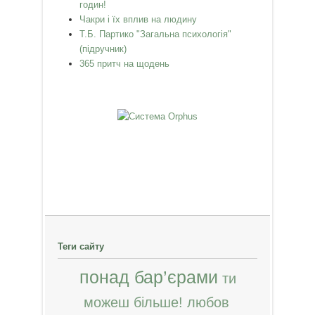
годин!
Чакри і їх вплив на людину
Т.Б. Партико "Загальна психологія"
(підручник)
365 притч на щодень
Теги сайту
понад бар’єрами
ти
можеш більше!
любов