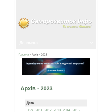
Головна
» Архів - 2023
Ви є тут
Архів - 2023
Дата
Всі
2011
2012
2013
2014
2015