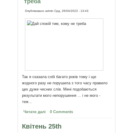
треба
Опубліковано
admin
Срд, 26/04/2023 - 13:43
Так я сказала собі багато років тому і ще
жодного разу не порушила з того часу правило
цих дуже чесних слів. Мені подобаються
результати мого непорушення ... і не мого -
теж...
Читати далі
про Дай спокій тим, кому не
0 Comments
треба
Квітень 25th