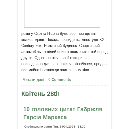
років у Скотта Нісона було все, про що він
колись мріяв. Посада президента кіностудії XX
Century Fox. Розкішний будинок. Спортивний
автомобіль та цілий список знаменитостей серед
друзів. Однак на піку своєї кар'єри він
несподівано для всіх покинув кінобізнес, продав
все майно і назавжди зник зі світу кіно.
Читати далі
про Скотт Нісон: людина, яка
0 Comments
проміняла розкіш Голлівуду на
бездомних дітей
Квітень 28th
10 головних цитат Габрієля
Гарсіа Маркеса
Опубліковано
admin
Птн, 28/04/2023 - 18:32