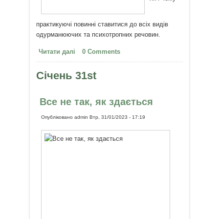
практикуючі повинні ставитися до всіх видів
одурманюючих та психотропних речовин.
Читати далі
про Духовні вчителі про
0 Comments
психотропні та одурманюючі
речовини
Січень 31st
Все не так, як здається
Опубліковано
admin
Втр, 31/01/2023 - 17:19