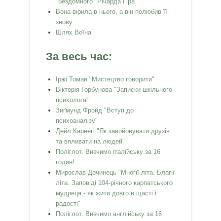
"бездомного" Річарда Гіра
Вона вірила в нього, а він полюбив її
знову
Шлях Воїна
За весь час:
Іржі Томан "Мистецтво говорити"
Вікторія Горбунова "Записки шкільного
психолога"
Зиґмунд Фройд "Вступ до
психоаналізу"
Дейл Карнегі "Як завойовувати друзів
та впливати на людей"
Поліглот. Вивчимо італійську за 16
годин!
Мирослав Дочинець "Многії літа. Благії
літа. Заповіді 104-річного карпатського
мудреця - як жити довго в щасті і
радості"
Поліглот. Вивчимо англійську за 16