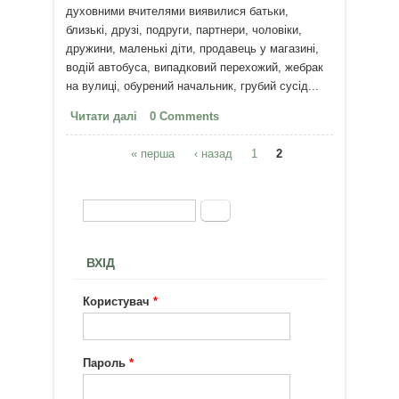
духовними вчителями виявилися батьки,
близькі, друзі, подруги, партнери, чоловіки,
дружини, маленькі діти, продавець у магазині,
водій автобуса, випадковий перехожий, жебрак
на вулиці, обурений начальник, грубий сусід...
Читати далі
про А потім виявилось...
0 Comments
« перша
‹ назад
1
2
Сторінки
Пошук
Пошукова форма
ВХІД
Користувач
*
Пароль
*