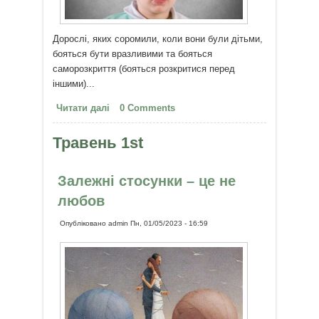
Дорослі, яких соромили, коли вони були дітьми,
бояться бути вразливими та бояться
саморозкриття (бояться розкритися перед
іншими)...
Читати далі
про Дорослі, яких соромили в
0 Comments
дитинстві
Травень 1st
Залежні стосунки – це не
любов
Опубліковано
admin
Пн, 01/05/2023 - 16:59