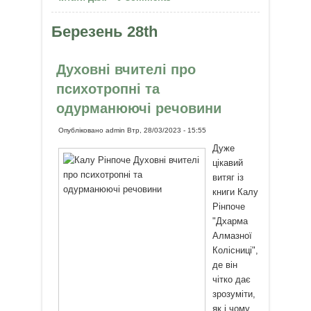
психологів
Березень 28th
Духовні вчителі про
психотропні та
одурманюючі речовини
Опубліковано
admin
Втр, 28/03/2023 - 15:55
Дуже
цікавий
витяг із
книги Калу
Рінпоче
"Дхарма
Алмазної
Колісниці",
де він
чітко дає
зрозуміти,
як і чому