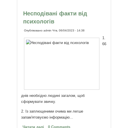
Несподівані факти від
психологів
Опубліковано
admin
Чтв, 06/04/2023 - 14:38
1.
66
днів необхідно людині загалом, щоб
сформувати звичку.
2. Із заплющеними очима ми легше
запам'ятовуємо інформацію...
Читати далі
про Несподівані факти від
0 Comments