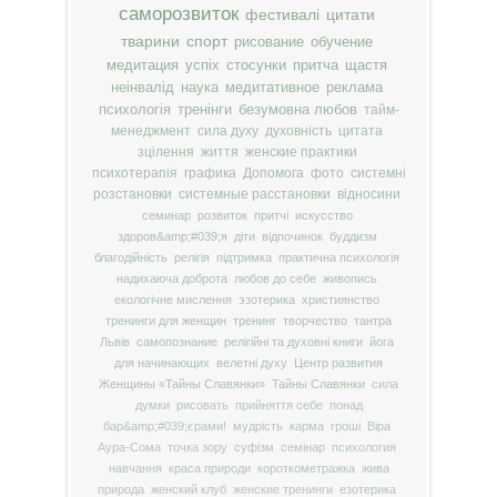
саморозвиток
фестивалі
цитати
тварини
спорт
рисование
обучение
медитация
успіх
стосунки
притча
щастя
неінвалід
наука
медитативное
реклама
психологія
тренінги
безумовна любов
тайм-
менеджмент
сила духу
духовність
цитата
зцілення
життя
женские практики
психотерапія
графика
Допомога
фото
системні
розстановки
системные расстановки
відносини
семинар
розвиток
притчі
искусство
здоров&amp;#039;я
діти
відпочинок
буддизм
благодійність
релігія
підтримка
практична психологія
надихаюча доброта
любов до себе
живопись
екологічне мислення
эзотерика
християнство
тренинги для женщин
тренинг
творчество
тантра
Львів
самопознание
релігійні та духовні книги
йога
для начинающих
велетні духу
Центр развития
Женщины «Тайны Славянки»
Тайны Славянки
сила
думки
рисовать
прийняття себе
понад
бар&amp;#039;єрами!
мудрість
карма
гроші
Віра
Аура-Сома
точка зору
суфізм
семінар
психология
навчання
краса природи
короткометражка
жива
природа
женский клуб
женские тренинги
езотерика